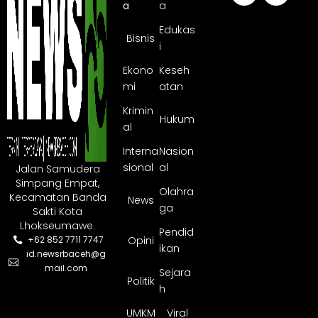
a
a
Edukas
Bisnis
i
Ekono
Keseh
mi
atan
Krimin
Hukum
al
Interna
Nasion
sional
al
Jalan Samudera
Simpang Empat,
Olahra
Kecamatan Banda
News
ga
Sakti Kota
Lhokseumawe.
Pendid
Opini
+62 852 7711 7747
ikan
id.newsrbaceh@g
mail.com
Sejara
Politik
h
UMKM
Viral