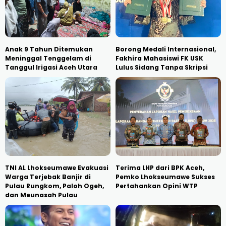
Anak 9 Tahun Ditemukan
Borong Medali Internasional,
Meninggal Tenggelam di
Fakhira Mahasiswi FK USK
Tanggul Irigasi Aceh Utara
Lulus Sidang Tanpa Skripsi
TNI AL Lhokseumawe Evakuasi
Terima LHP dari BPK Aceh,
Warga Terjebak Banjir di
Pemko Lhokseumawe Sukses
Pulau Rungkom, Paloh Ogeh,
Pertahankan Opini WTP
dan Meunasah Pulau