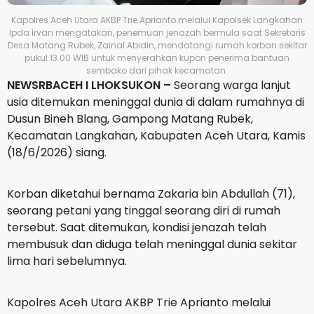
Kapolres Aceh Utara AKBP Trie Aprianto melalui Kapolsek Langkahan
Ipda Irvan mengatakan, penemuan jenazah bermula saat Sekretaris
Desa Matang Rubek, Zainal Abidin, mendatangi rumah korban sekitar
pukul 13.00 WIB untuk menyerahkan kupon penerima bantuan
sembako dari pihak kecamatan.
NEWSRBACEH I LHOKSUKON –
Seorang warga lanjut
usia ditemukan meninggal dunia di dalam rumahnya di
Dusun Bineh Blang, Gampong Matang Rubek,
Kecamatan Langkahan, Kabupaten Aceh Utara, Kamis
(18/6/2026) siang.
Korban diketahui bernama Zakaria bin Abdullah (71),
seorang petani yang tinggal seorang diri di rumah
tersebut. Saat ditemukan, kondisi jenazah telah
membusuk dan diduga telah meninggal dunia sekitar
lima hari sebelumnya.
Kapolres Aceh Utara AKBP Trie Aprianto melalui