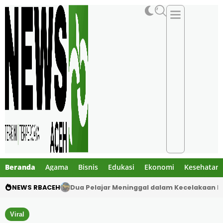
Beranda
Agama
Bisnis
Edukasi
Ekonomi
Kesehatan
NEWS RBACEH
Gibran Tegur Kadisdik Bireuen, Temukan 1 B
Viral