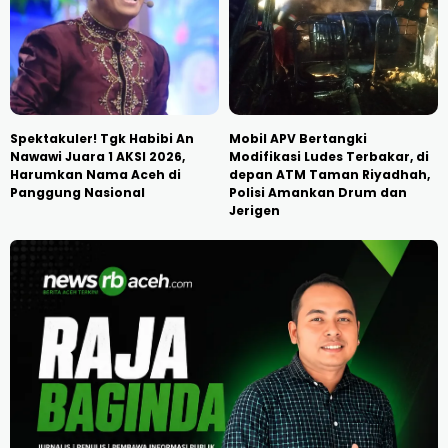
Spektakuler! Tgk Habibi An
Mobil APV Bertangki
Nawawi Juara 1 AKSI 2026,
Modifikasi Ludes Terbakar, di
Harumkan Nama Aceh di
depan ATM Taman Riyadhah,
Panggung Nasional
Polisi Amankan Drum dan
Jerigen