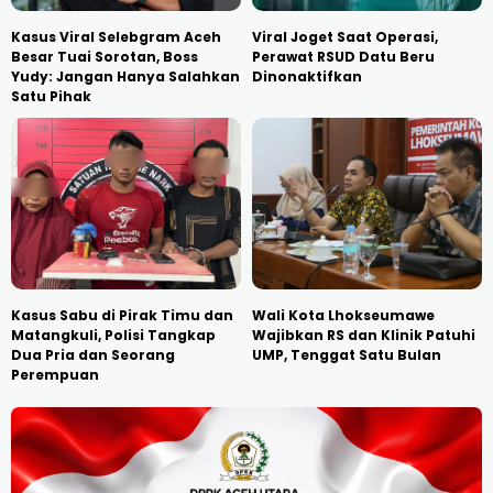
Kasus Viral Selebgram Aceh
Viral Joget Saat Operasi,
Besar Tuai Sorotan, Boss
Perawat RSUD Datu Beru
Yudy: Jangan Hanya Salahkan
Dinonaktifkan
Satu Pihak
Kasus Sabu di Pirak Timu dan
Wali Kota Lhokseumawe
Matangkuli, Polisi Tangkap
Wajibkan RS dan Klinik Patuhi
Dua Pria dan Seorang
UMP, Tenggat Satu Bulan
Perempuan