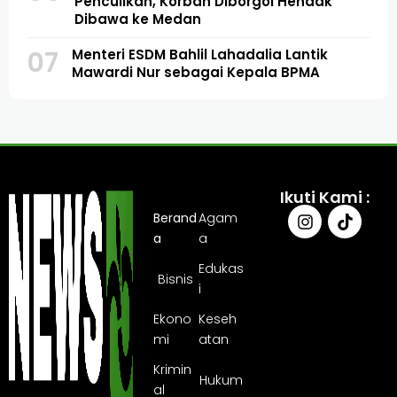
Penculikan, Korban Diborgol Hendak
Dibawa ke Medan
07
Menteri ESDM Bahlil Lahadalia Lantik
Mawardi Nur sebagai Kepala BPMA
Ikuti Kami :
Berand
Agam
a
a
Edukas
Bisnis
i
Ekono
Keseh
mi
atan
Krimin
Hukum
al