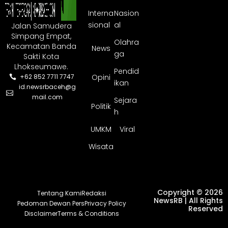
Interna
Nasion
sional
al
Jalan Samudera
Simpang Empat,
Olahra
Kecamatan Banda
News
ga
Sakti Kota
Lhokseumawe.
Pendid
Opini
+62 852 7711 7747
ikan
id.newsrbaceh@g
mail.com
Sejara
Politik
h
UMKM
Viral
Wisata
Copyright © 2026
Tentang Kami
Redaksi
NewsRB | All Rights
Pedoman Dewan Pers
Privacy Policy
Reserved
Disclaimer
Terms & Conditions