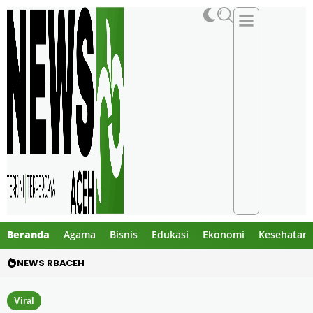
Beranda
Agama
Bisnis
Edukasi
Ekonomi
Kesehatan
NEWS RBACEH
PHE NSO Klarifikasi Dugaan Bau Amoniak di 
Viral