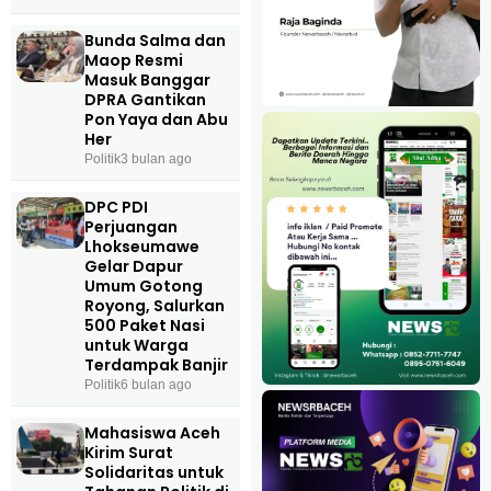
Bunda Salma dan
Maop Resmi
Masuk Banggar
DPRA Gantikan
Pon Yaya dan Abu
Her
Politik
3 bulan ago
DPC PDI
Perjuangan
Lhokseumawe
Gelar Dapur
Umum Gotong
Royong, Salurkan
500 Paket Nasi
untuk Warga
Terdampak Banjir
Politik
6 bulan ago
Mahasiswa Aceh
Kirim Surat
Solidaritas untuk