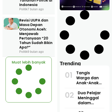
Tahanan Politik di
Indonesia
Politik
7 bulan ago
Revisi UUPA dan
Masa Depan
Otonomi Aceh:
Menjawab
Pertanyaan “20
Tahun Sudah Bikin
Apa?”
Politik
9 bulan ago
Muat lebih banyak
Trending
01
Tangis
Warga dan
Anak-Anak
Warnai
02
Perpisahan
Dua Pelajar
KKN USK di
Meninggal
Pulo Lawang
dalam
Kecelakaan