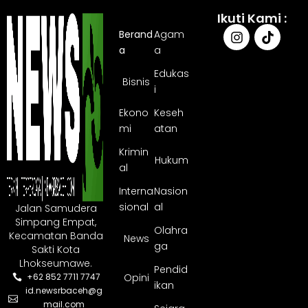
Hendak
Ikuti Kami :
Dibawa ke
Berand
Agam
Medan
a
a
Edukas
Bisnis
i
Ekono
Keseh
mi
atan
Krimin
Hukum
al
Interna
Nasion
sional
al
Jalan Samudera
Simpang Empat,
Olahra
Kecamatan Banda
News
ga
Sakti Kota
Lhokseumawe.
Pendid
Opini
+62 852 7711 7747
ikan
id.newsrbaceh@g
mail.com