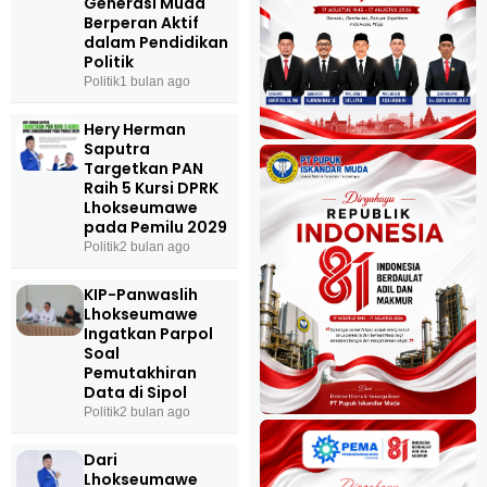
Generasi Muda
Berperan Aktif
dalam Pendidikan
Politik
Politik
1 bulan ago
Hery Herman
Saputra
Targetkan PAN
Raih 5 Kursi DPRK
Lhokseumawe
pada Pemilu 2029
Politik
2 bulan ago
KIP-Panwaslih
Lhokseumawe
Ingatkan Parpol
Soal
Pemutakhiran
Data di Sipol
Politik
2 bulan ago
Dari
Lhokseumawe