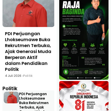
PDI Perjuangan
Hery Herman
Lhokseumawe Buka
Saputra Targetkan
Rekrutmen Terbuka,
PAN Raih 5 Kursi
Ajak Generasi Muda
DPRK Lhokseumawe
Berperan Aktif
pada Pemilu 2029
dalam Pendidikan
22 Juni 2026
Politik
Politik
4 Juli 2026
Politik
Politik
PDI Perjuangan
Lhokseumawe
Buka Rekrutmen
Terbuka, Ajak