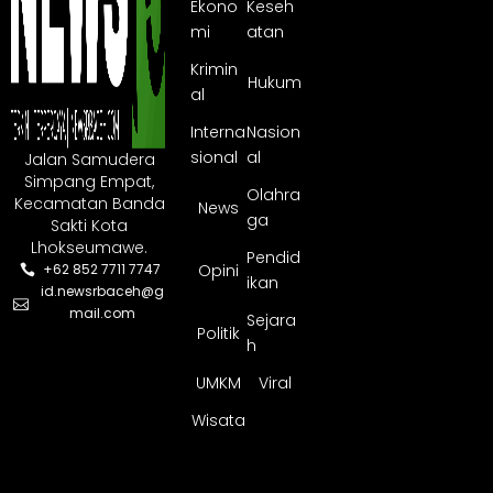
Ekono
Keseh
mi
atan
Krimin
Hukum
al
Interna
Nasion
sional
al
Jalan Samudera
Simpang Empat,
Olahra
Kecamatan Banda
News
ga
Sakti Kota
Lhokseumawe.
Pendid
Opini
+62 852 7711 7747
ikan
id.newsrbaceh@g
mail.com
Sejara
Politik
h
UMKM
Viral
Wisata