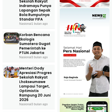
Sekolah Rakyat
Indramayu Punya
Lapangan Sepak
Bola Rumputnya
Standar FIFA
Nasional
1 bulan ago
Korban Bencana
Ekologis
Sumatera Gugat
Pemerintah ke
PTUN Jakarta
Nasional
3 bulan ago
Menteri Dody
Apresiasi Progres
Sekolah Rakyat
Lhokseumawe
Lampaui Target,
Optimistis
Rampung 20 Juni
2026
Nasional
3 bulan ago