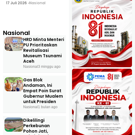
17 Juli 2026
Nasional
Nasional
HRD Minta Menteri
PU Prioritaskan
Revitalisasi
Museum Tsunami
Aceh
Nasional
3 minggu ago
Gas Blok
Andaman, Ini
Empat Poin Surat
Gubernur Mualem
untuk Presiden
Nasional
1 bulan ago
Dikelilingi
Perkebunan
Pohon Jati,