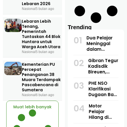
Lebaran 2026
Nasional
5 bulan ago
Lebaran Lebih
Tenang,
Trending
Pemerintah
Tuntaskan 44 Blok
01
Dua Pelajar
Huntara untuk
Meninggal
Warga Aceh Utara
dalam
Nasional
5 bulan ago
Kecelakaan
02
Maut di
Gibran Tegur
Kementerian PU
Lhoksukon,
Kadisdik
Percepat
Motor
Bireuen,
Penanganan 38
Bersenggolan
Temukan 1
Muara Terdampak
03
Saat
Buku Dipakai
PHE NSO
Pascabencana di
Mendahului
3 Siswa di
Klarifikasi
Sumatera
SDN 7
Dugaan Bau
Nasional
6 bulan ago
Jangka
Amoniak di
04
Bireuen:
Blang
Motor
Muat lebih banyak
“Enggak
Panyang:
Pelajar
Boleh!”
Bukan
Hilang di
Berasal dari
Goa Jepang