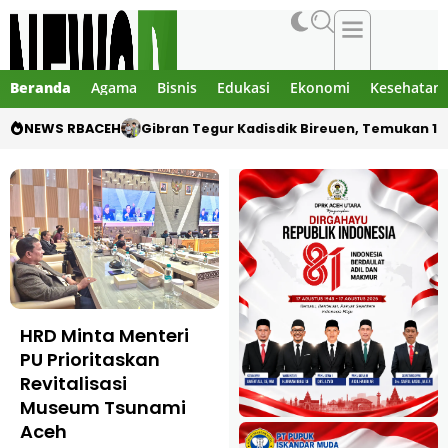
Beranda
Agama
Bisnis
Edukasi
Ekonomi
Kesehatan
NEWS RBACEH
Gibran Tegur Kadisdik Bireuen, Temukan 1 B
HRD Minta Menteri
Gas Blok Andaman,
PU Prioritaskan
Ini Empat Poin Surat
Revitalisasi
Gubernur Mualem
Museum Tsunami
untuk Presiden
Aceh
6 Juli 2026
Nasional