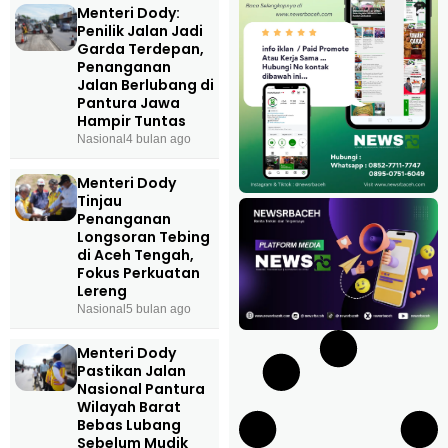
Menteri Dody:
Penilik Jalan Jadi
Garda Terdepan,
Penanganan
Jalan Berlubang di
Pantura Jawa
Hampir Tuntas
Nasional
4 bulan ago
Menteri Dody
Tinjau
Penanganan
Longsoran Tebing
di Aceh Tengah,
Fokus Perkuatan
Lereng
Nasional
5 bulan ago
Menteri Dody
Pastikan Jalan
Nasional Pantura
Wilayah Barat
Bebas Lubang
Sebelum Mudik