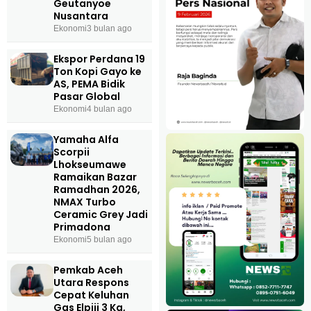
Geutanyoe
Nusantara
Ekonomi
3 bulan ago
Ekspor Perdana 19
Ton Kopi Gayo ke
AS, PEMA Bidik
Pasar Global
Ekonomi
4 bulan ago
Yamaha Alfa
Scorpii
Lhokseumawe
Ramaikan Bazar
Ramadhan 2026,
NMAX Turbo
Ceramic Grey Jadi
Primadona
Ekonomi
5 bulan ago
Pemkab Aceh
Utara Respons
Cepat Keluhan
Gas Elpiji 3 Kg,