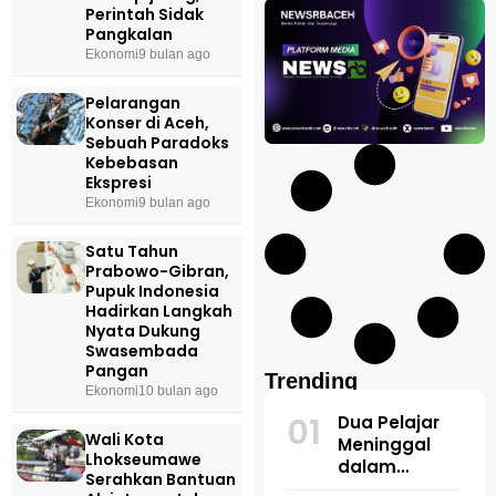
Perintah Sidak
Pangkalan
Ekonomi
9 bulan ago
Pelarangan
Konser di Aceh,
Sebuah Paradoks
Kebebasan
Ekspresi
Ekonomi
9 bulan ago
Satu Tahun
Prabowo-Gibran,
Pupuk Indonesia
Hadirkan Langkah
Nyata Dukung
Swasembada
Pangan
Trending
Ekonomi
10 bulan ago
01
Dua Pelajar
Wali Kota
Meninggal
Lhokseumawe
dalam
Serahkan Bantuan
Kecelakaan