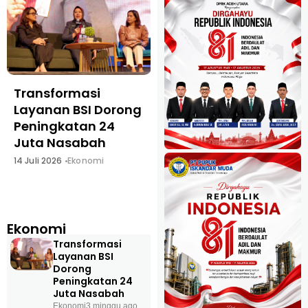
Transformasi
Wakil Wali Kota
Layanan BSI Dorong
Lhokseumawe
Peningkatan 24
Lepas Petugas
Juta Nasabah
Sensus Ekonomi
2026, Tekankan
14 Juli 2026
Ekonomi
Profesionalisme
dan Integritas
15 Juni 2026
Ekonomi
Ekonomi
Transformasi
Layanan BSI
Dorong
Peningkatan 24
Juta Nasabah
Ekonomi
3 minggu ago