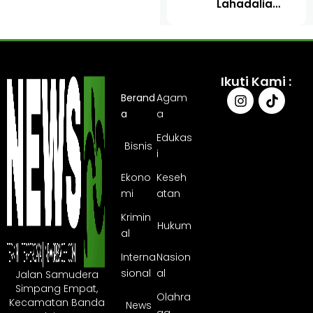
Lahadalia
Diborgol
Lantik
Hendak
Mawardi Nur
Dibawa ke
sebagai
Medan
Kepala BPMA
Ikuti Kami :
Berand
Agam
a
a
Edukas
Bisnis
i
Ekono
Keseh
mi
atan
Krimin
Hukum
al
Interna
Nasion
sional
al
Jalan Samudera
Simpang Empat,
Olahra
Kecamatan Banda
News