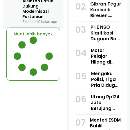
Alsintan untuk
02
Maut di
Gibran Tegur
Dukung
Lhoksukon,
Kadisdik
Modernisasi
Motor
Bireuen,
Pertanian
Bersenggolan
Temukan 1
Ekonomi
10 bulan ago
03
Saat
Buku Dipakai
PHE NSO
Mendahului
3 Siswa di
Klarifikasi
Muat lebih banyak
SDN 7
Dugaan Bau
Jangka
Amoniak di
04
Bireuen:
Blang
Motor
“Enggak
Panyang:
Pelajar
Boleh!”
Bukan
Hilang di
Berasal dari
Goa Jepang
05
Fasilitas
Lhokseuma
Mengaku
Produksi
we, Polisi
Polisi, Tiga
Temukan
Pria Diduga
Rangka
Culik Warga
06
yang Sudah
Utang Rp124
di Pidie
Dipotong
Juta
Jaya,
Berujung
Korban
Dugaan
Disekap Dua
07
Menteri ESDM
Penculikan,
Hari
Bahlil
Korban