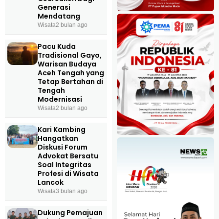
Generasi
Mendatang
Wisata
2 bulan ago
Pacu Kuda
Tradisional Gayo,
Warisan Budaya
Aceh Tengah yang
Tetap Bertahan di
Tengah
Modernisasi
Wisata
2 bulan ago
Kari Kambing
Hangatkan
Diskusi Forum
Advokat Bersatu
Soal Integritas
Profesi di Wisata
Lancok
Wisata
3 bulan ago
Dukung Pemajuan