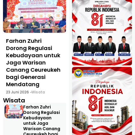
Farhan Zuhri
Pacu Kuda
Dorong Regulasi
Tradisional Gayo,
Kebudayaan untuk
Warisan Budaya
Jaga Warisan
Aceh Tengah yang
Canang Ceureukeh
Tetap Bertahan di
bagi Generasi
Tengah Modernisasi
Mendatang
2 Juni 2026
Wisata
23 Juni 2026
Wisata
Wisata
Farhan Zuhri
Dorong Regulasi
Kebudayaan
untuk Jaga
Warisan Canang
Ceureukeh bagi