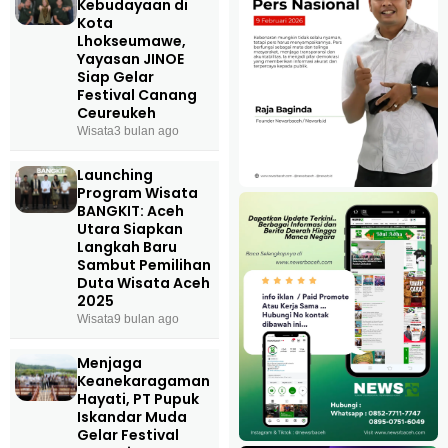
Kebudayaan di
Kota
Lhokseumawe,
Yayasan JINOE
Siap Gelar
Festival Canang
Ceureukeh
Wisata
3 bulan ago
Launching
Program Wisata
BANGKIT: Aceh
Utara Siapkan
Langkah Baru
Sambut Pemilihan
Duta Wisata Aceh
2025
Wisata
9 bulan ago
Menjaga
Keanekaragaman
Hayati, PT Pupuk
Iskandar Muda
Gelar Festival