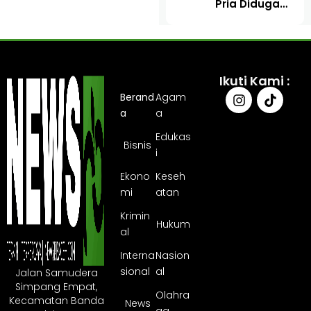
Pria Diduga
Temukan
Culik Warga
Rangka
di Pidie Jaya,
yang Sudah
Korban
Dipotong
Disekap Dua
Hari
Ikuti Kami :
Berand
Agam
a
a
Edukas
Bisnis
i
Ekono
Keseh
mi
atan
Krimin
Hukum
al
Interna
Nasion
sional
al
Jalan Samudera
Simpang Empat,
Olahra
Kecamatan Banda
News