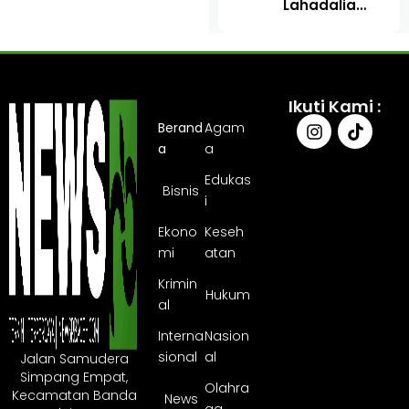
Lahadalia
Diborgol
Lantik
Hendak
Mawardi Nur
Dibawa ke
sebagai
Medan
Kepala BPMA
Ikuti Kami :
Berand
Agam
a
a
Edukas
Bisnis
i
Ekono
Keseh
mi
atan
Krimin
Hukum
al
Interna
Nasion
sional
al
Jalan Samudera
Simpang Empat,
Olahra
Kecamatan Banda
News