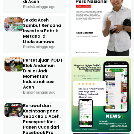
di Aceh
Bisnis
3 minggu ago
Sekda Aceh
Sambut Rencana
Investasi Pabrik
Metanol di
Lhokseumawe
Bisnis
4 minggu ago
Persetujuan POD I
Blok Andaman
Dinilai Jadi
Momentum
Industrialisasi
Aceh
Bisnis
4 minggu ago
Berawal dari
Kecintaan pada
Sepak Bola Aceh,
Pasesport Kini
Panen Cuan dari
Facebook Pro