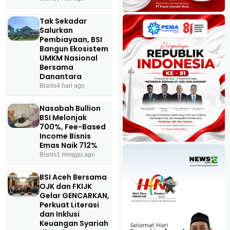
Tak Sekadar
Salurkan
Pembiayaan, BSI
Bangun Ekosistem
UMKM Nasional
Bersama
Danantara
Bisnis
4 hari ago
Nasabah Bullion
BSI Melonjak
700%, Fee-Based
Income Bisnis
Emas Naik 712%
Bisnis
1 minggu ago
BSI Aceh Bersama
OJK dan FKIJK
Gelar GENCARKAN,
Perkuat Literasi
dan Inklusi
Keuangan Syariah