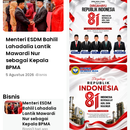
Menteri ESDM Bahlil
Tak Sekadar
Lahadalia Lantik
Salurkan
Mawardi Nur
Pembiayaan, BSI
sebagai Kepala
Bangun Ekosistem
BPMA
UMKM Nasional
Bersama
5 Agustus 2026
Bisnis
Danantara
4 Agustus 2026
Bisnis
Bisnis
Menteri ESDM
Bahlil Lahadalia
Lantik Mawardi
Nur sebagai
Kepala BPMA
Bisnis
3 hari ago