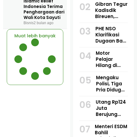
Islamic Relief
02
Maut di
Gibran Tegur
Indonesia Terima
Lhoksukon,
Kadisdik
Penghargaan dari
Motor
Bireuen,
Wali Kota Sayuti
Bersenggolan
Temukan 1
Bisnis
2 bulan ago
03
Saat
Buku Dipakai
PHE NSO
Mendahului
3 Siswa di
Klarifikasi
Muat lebih banyak
SDN 7
Dugaan Bau
Jangka
Amoniak di
04
Bireuen:
Blang
Motor
“Enggak
Panyang:
Pelajar
Boleh!”
Bukan
Hilang di
Berasal dari
Goa Jepang
05
Fasilitas
Lhokseuma
Mengaku
Produksi
we, Polisi
Polisi, Tiga
Temukan
Pria Diduga
Rangka
Culik Warga
06
yang Sudah
Utang Rp124
di Pidie
Dipotong
Juta
Jaya,
Berujung
Korban
Dugaan
Disekap Dua
07
Menteri ESDM
Penculikan,
Hari
Bahlil
Korban