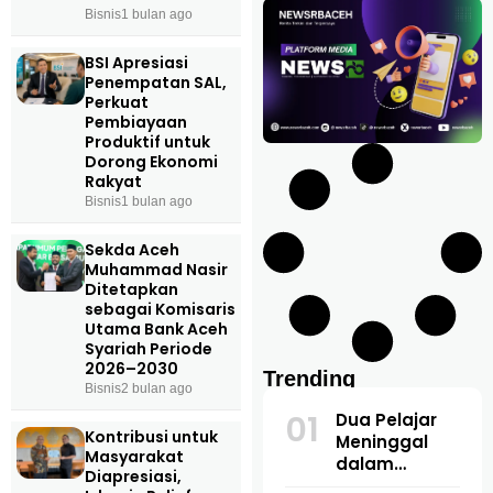
Bisnis
1 bulan ago
BSI Apresiasi
Penempatan SAL,
Perkuat
Pembiayaan
Produktif untuk
Dorong Ekonomi
Rakyat
Bisnis
1 bulan ago
Sekda Aceh
Muhammad Nasir
Ditetapkan
sebagai Komisaris
Utama Bank Aceh
Syariah Periode
2026–2030
Trending
Bisnis
2 bulan ago
01
Dua Pelajar
Kontribusi untuk
Meninggal
Masyarakat
dalam
Diapresiasi,
Kecelakaan