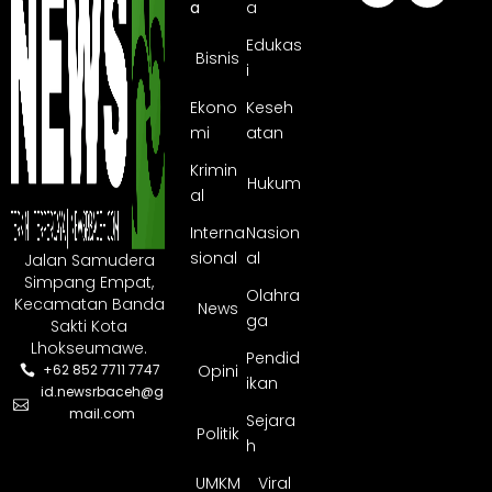
a
a
Edukas
Bisnis
i
Ekono
Keseh
mi
atan
Krimin
Hukum
al
Interna
Nasion
sional
al
Jalan Samudera
Simpang Empat,
Olahra
Kecamatan Banda
News
ga
Sakti Kota
Lhokseumawe.
Pendid
Opini
+62 852 7711 7747
ikan
id.newsrbaceh@g
mail.com
Sejara
Politik
h
UMKM
Viral