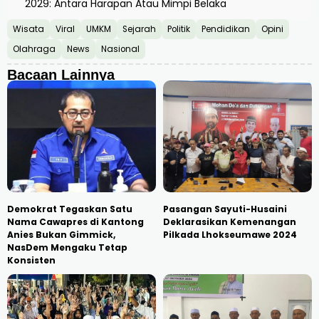
2029: Antara Harapan Atau Mimpi Belaka
Wisata
Viral
UMKM
Sejarah
Politik
Pendidikan
Opini
Olahraga
News
Nasional
Bacaan Lainnya
Demokrat Tegaskan Satu
Pasangan Sayuti-Husaini
Nama Cawapres di Kantong
Deklarasikan Kemenangan
Anies Bukan Gimmick,
Pilkada Lhokseumawe 2024
NasDem Mengaku Tetap
Konsisten