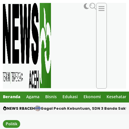
Beranda
Agama
Bisnis
Edukasi
Ekonomi
Kesehatan
NEWS RBACEH
SDN 3 Banda Sakti Turunkan Tim Inti Hadapi 
Politik