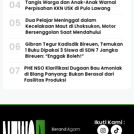
04
Tangis Warga dan Anak-Anak Warnai
Perpisahan KKN USK di Pulo Lawang
05
Dua Pelajar Meninggal dalam
Kecelakaan Maut di Lhoksukon, Motor
Bersenggolan Saat Mendahului
06
Gibran Tegur Kadisdik Bireuen, Temukan
1 Buku Dipakai 3 Siswa di SDN 7 Jangka
Bireuen: “Enggak Boleh!”
07
PHE NSO Klarifikasi Dugaan Bau Amoniak
di Blang Panyang: Bukan Berasal dari
Fasilitas Produksi
Ikuti Kami :
Berand
Agam