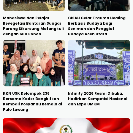
Mahasiswa dan Pelajar
CISAH Gelar Trauma Healing
Revegetasi Bantaran Sungai
Berbasis Budaya bagi
Parang Sikureung Matangkuli
Seniman dan Penggiat
dengan 600 Pohon
Budaya Aceh Utara
KKN USK Kelompok 236
Infinity 2026 Resmi Dibuka,
Bersama Kader Bangkitkan
Hadirkan Kompetisi Nasional
Kembali Posyandu Remaja di
dan Expo UMKM
Pulo Lawang