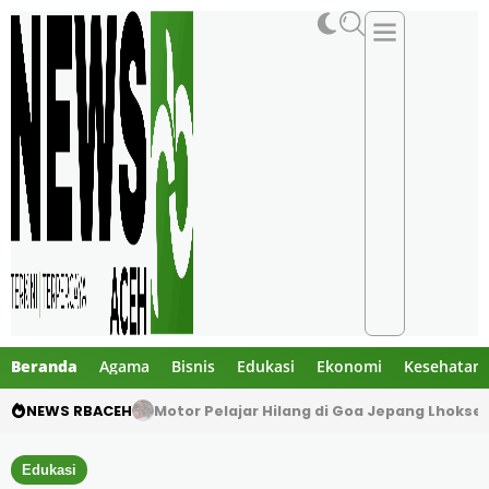
Beranda
Agama
Bisnis
Edukasi
Ekonomi
Kesehatan
NEWS RBACEH
Mengaku Polisi, Tiga Pria Diduga Culik Warg
Edukasi