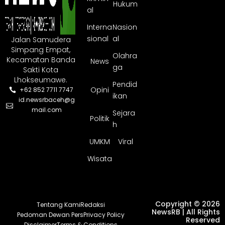
Hukum
al
Interna
Nasion
sional
al
Jalan Samudera
Simpang Empat,
Olahra
Kecamatan Banda
News
ga
Sakti Kota
Lhokseumawe.
Pendid
Opini
+62 852 7711 7747
ikan
id.newsrbaceh@g
mail.com
Sejara
Politik
h
UMKM
Viral
Wisata
Copyright © 2026
Tentang Kami
Redaksi
NewsRB | All Rights
Pedoman Dewan Pers
Privacy Policy
Reserved
Disclaimer
Terms & Conditions