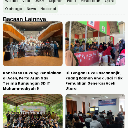
Wisata
Viral
UMKM
Sejarah
Politik
Pendidikan
Opini
Olahraga
News
Nasional
Bacaan Lainnya
Konsisten Dukung Pendidikan
Di Tengah Luka Pascabanjir,
di Aceh, Perta Arun Gas
Ruang Ramah Anak Jadi Titik
Terima Kunjungan SD IT
Pemulihan Generasi Aceh
Muhammadiyah 6
Utara