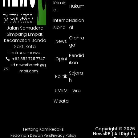
Krimin
Hukum
al
Interna
Nasion
sional
al
Jalan Samudera
Simpang Empat,
Olahra
Kecamatan Banda
News
ga
Sakti Kota
Lhokseumawe.
Pendid
Opini
+62 852 7711 7747
ikan
id.newsrbaceh@g
mail.com
Sejara
Politik
h
UMKM
Viral
Wisata
Copyright © 2026
Tentang Kami
Redaksi
NewsRB | All Rights
Pedoman Dewan Pers
Privacy Policy