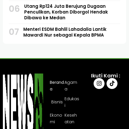
06
Utang Rp124 Juta Berujung Dugaan
Penculikan, Korban Diborgol Hendak
Dibawa ke Medan
07
Menteri ESDM Bahlil Lahadalia Lantik
Mawardi Nur sebagai Kepala BPMA
Ikuti Kami :
Berand
Agam
a
a
Edukas
Bisnis
i
Ekono
Keseh
mi
atan