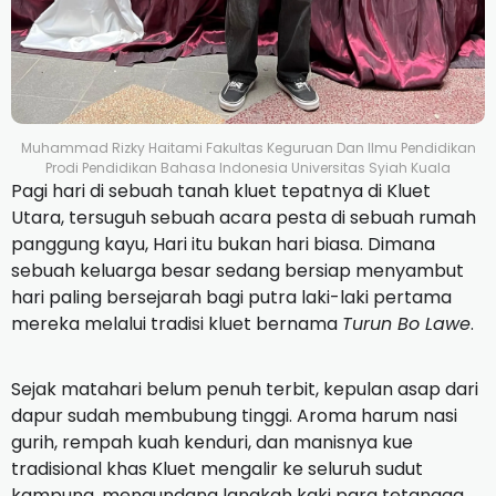
Muhammad Rizky Haitami Fakultas Keguruan Dan Ilmu Pendidikan
Prodi Pendidikan Bahasa Indonesia Universitas Syiah Kuala
Pagi hari di sebuah tanah kluet tepatnya di Kluet
Utara, tersuguh sebuah acara pesta di sebuah rumah
panggung kayu, Hari itu bukan hari biasa. Dimana
sebuah keluarga besar sedang bersiap menyambut
hari paling bersejarah bagi putra laki-laki pertama
mereka melalui tradisi kluet bernama
Turun Bo Lawe
.
Sejak matahari belum penuh terbit, kepulan asap dari
dapur sudah membubung tinggi. Aroma harum nasi
gurih, rempah kuah kenduri, dan manisnya kue
tradisional khas Kluet mengalir ke seluruh sudut
kampung, mengundang langkah kaki para tetangga