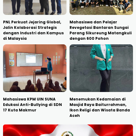
PNL Perkuat Jejaring Global,
Mahasiswa dan Pelajar
Jalin Kolaborasi Strategis
Revegetasi Bantaran Sungai
dengan Industri dan Kampus
Parang Sikureung Matangkuli
di Malaysia
dengan 600 Pohon
Mahasiswa KPM UIN SUNA
Menemukan Kedamaian di
Edukasi Anti-Bullying di SDN
Masjid Raya Baiturrahman,
17 Kuta Makmur
Ikon Religi dan Wisata Banda
Aceh