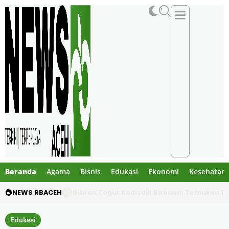
Beranda
Agama
Bisnis
Edukasi
Ekonomi
Kesehatan
NEWS RBACEH
PHE NSO Klarifikasi Dugaan Bau Amoniak di 
Edukasi