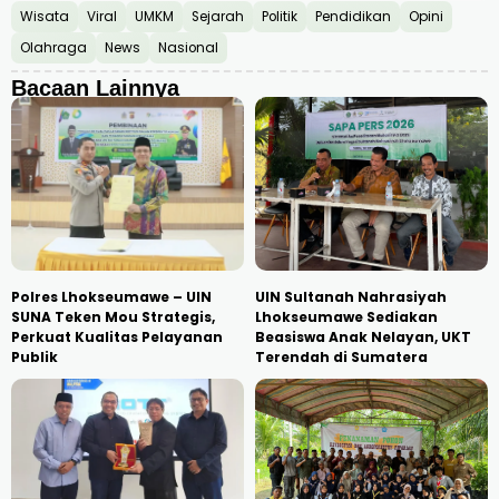
Wisata
Viral
UMKM
Sejarah
Politik
Pendidikan
Opini
Olahraga
News
Nasional
Bacaan Lainnya
Polres Lhokseumawe – UIN
UIN Sultanah Nahrasiyah
SUNA Teken Mou Strategis,
Lhokseumawe Sediakan
Perkuat Kualitas Pelayanan
Beasiswa Anak Nelayan, UKT
Publik
Terendah di Sumatera