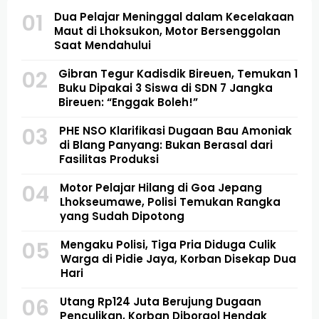
01
Dua Pelajar Meninggal dalam Kecelakaan
Maut di Lhoksukon, Motor Bersenggolan
Saat Mendahului
02
Gibran Tegur Kadisdik Bireuen, Temukan 1
Buku Dipakai 3 Siswa di SDN 7 Jangka
Bireuen: “Enggak Boleh!”
03
PHE NSO Klarifikasi Dugaan Bau Amoniak
di Blang Panyang: Bukan Berasal dari
Fasilitas Produksi
04
Motor Pelajar Hilang di Goa Jepang
Lhokseumawe, Polisi Temukan Rangka
yang Sudah Dipotong
05
Mengaku Polisi, Tiga Pria Diduga Culik
Warga di Pidie Jaya, Korban Disekap Dua
Hari
06
Utang Rp124 Juta Berujung Dugaan
Penculikan, Korban Diborgol Hendak