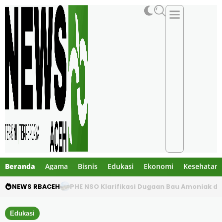
Beranda
Agama
Bisnis
Edukasi
Ekonomi
Kesehatan
NEWS RBACEH
PHE NSO Klarifikasi Dugaan Bau Amoniak di 
Edukasi