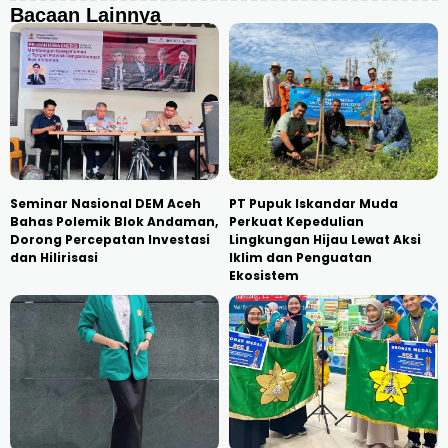
Bacaan Lainnya
Seminar Nasional DEM Aceh
PT Pupuk Iskandar Muda
Bahas Polemik Blok Andaman,
Perkuat Kepedulian
Dorong Percepatan Investasi
Lingkungan Hijau Lewat Aksi
dan Hilirisasi
Iklim dan Penguatan
Ekosistem