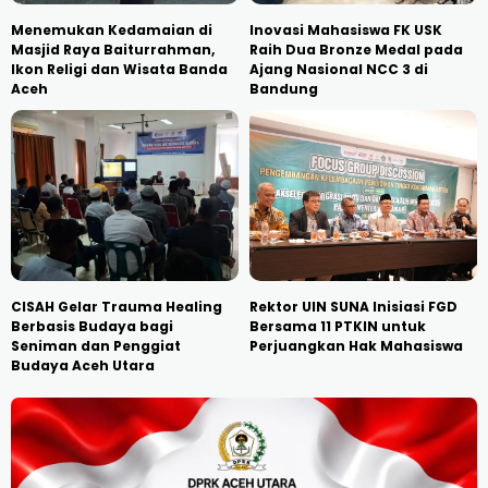
Menemukan Kedamaian di
Inovasi Mahasiswa FK USK
Masjid Raya Baiturrahman,
Raih Dua Bronze Medal pada
Ikon Religi dan Wisata Banda
Ajang Nasional NCC 3 di
Aceh
Bandung
CISAH Gelar Trauma Healing
Rektor UIN SUNA Inisiasi FGD
Berbasis Budaya bagi
Bersama 11 PTKIN untuk
Seniman dan Penggiat
Perjuangkan Hak Mahasiswa
Budaya Aceh Utara