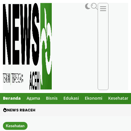
Beranda
Agama
Bisnis
Edukasi
Ekonomi
Kesehatan
NEWS RBACEH
Gibran Tegur Kadisdik Bireuen, Temukan 1 B
Kesehatan