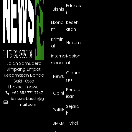
Edukas
Bisnis
i
Ekono
Keseh
mi
atan
Krimin
Hukum
al
Interna
Nasion
sional
al
Jalan Samudera
Simpang Empat,
Olahra
Kecamatan Banda
News
ga
Sakti Kota
Lhokseumawe.
Pendid
Opini
+62 852 7711 7747
ikan
id.newsrbaceh@g
mail.com
Sejara
Politik
h
UMKM
Viral