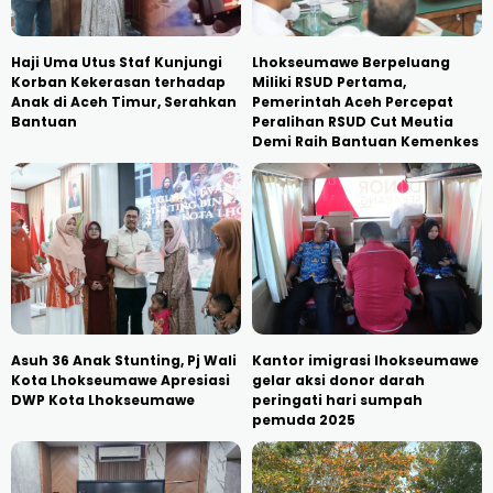
Haji Uma Utus Staf Kunjungi
Lhokseumawe Berpeluang
Korban Kekerasan terhadap
Miliki RSUD Pertama,
Anak di Aceh Timur, Serahkan
Pemerintah Aceh Percepat
Bantuan
Peralihan RSUD Cut Meutia
Demi Raih Bantuan Kemenkes
Asuh 36 Anak Stunting, Pj Wali
Kantor imigrasi lhokseumawe
Kota Lhokseumawe Apresiasi
gelar aksi donor darah
DWP Kota Lhokseumawe
peringati hari sumpah
pemuda 2025