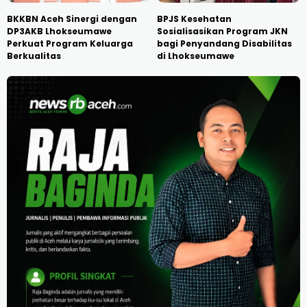
BKKBN Aceh Sinergi dengan
BPJS Kesehatan
DP3AKB Lhokseumawe
Sosialisasikan Program JKN
Perkuat Program Keluarga
bagi Penyandang Disabilitas
Berkualitas
di Lhokseumawe