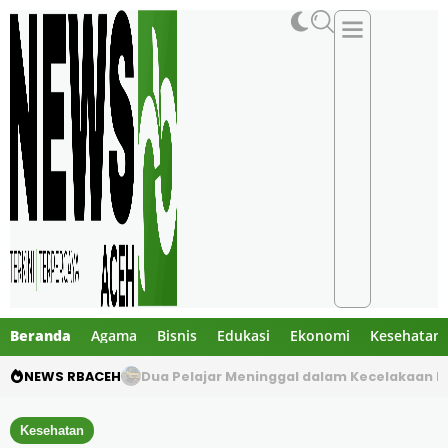
Beranda
Agama
Bisnis
Edukasi
Ekonomi
Kesehatan
NEWS RBACEH
Gibran Tegur Kadisdik Bireuen, Temukan 1 B
Kesehatan