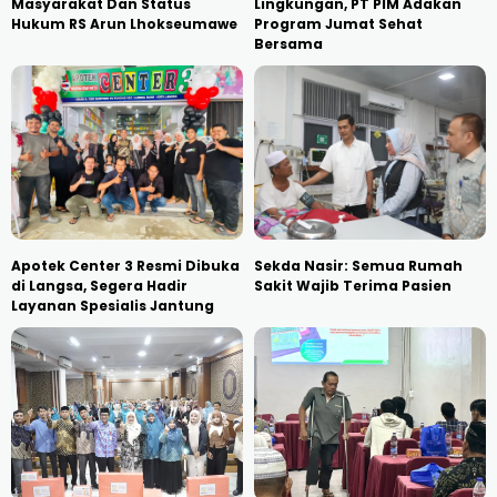
Masyarakat Dan Status
Lingkungan, PT PIM Adakan
Hukum RS Arun Lhokseumawe
Program Jumat Sehat
Bersama
Apotek Center 3 Resmi Dibuka
Sekda Nasir: Semua Rumah
di Langsa, Segera Hadir
Sakit Wajib Terima Pasien
Layanan Spesialis Jantung