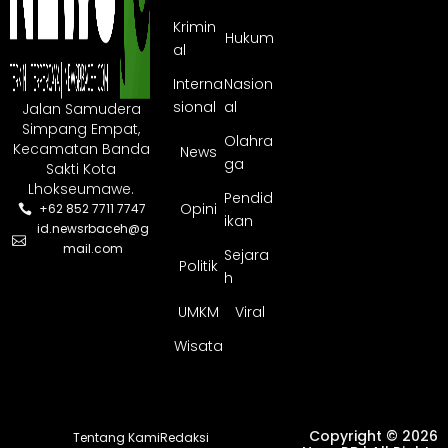
Krimin
Hukum
al
Interna
Nasion
sional
al
Jalan Samudera
Simpang Empat,
Olahra
Kecamatan Banda
News
ga
Sakti Kota
Lhokseumawe.
Pendid
Opini
+62 852 7711 7747
ikan
id.newsrbaceh@g
mail.com
Sejara
Politik
h
UMKM
Viral
Wisata
Copyright © 2026
Tentang Kami
Redaksi