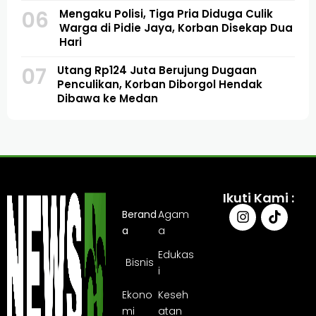
06
Mengaku Polisi, Tiga Pria Diduga Culik
Warga di Pidie Jaya, Korban Disekap Dua
Hari
07
Utang Rp124 Juta Berujung Dugaan
Penculikan, Korban Diborgol Hendak
Dibawa ke Medan
Ikuti Kami :
Berand
Agam
a
a
Edukas
Bisnis
i
Ekono
Keseh
mi
atan