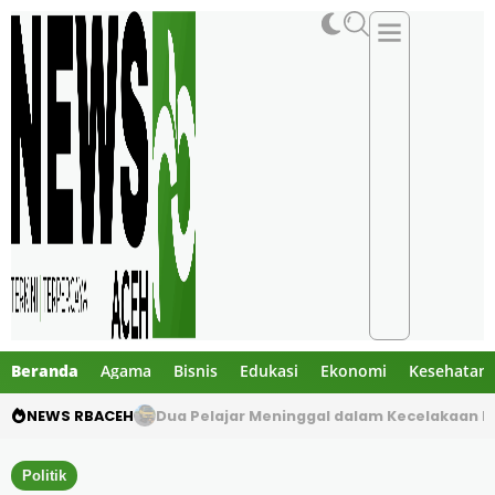
Beranda
Agama
Bisnis
Edukasi
Ekonomi
Kesehatan
NEWS RBACEH
Gibran Tegur Kadisdik Bireuen, Temukan 1 B
Politik