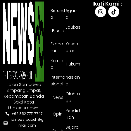
Ikuti Kami :
Berand
Agam
a
a
Edukas
Bisnis
i
Ekono
Keseh
mi
atan
Krimin
Hukum
al
Interna
Nasion
sional
al
Jalan Samudera
Simpang Empat,
Olahra
Kecamatan Banda
News
ga
Sakti Kota
Lhokseumawe.
Pendid
Opini
+62 852 7711 7747
ikan
id.newsrbaceh@g
mail.com
Sejara
Politik