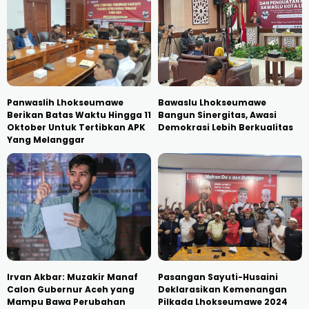
Panwaslih Lhokseumawe
Bawaslu Lhokseumawe
Berikan Batas Waktu Hingga 11
Bangun Sinergitas, Awasi
Oktober Untuk Tertibkan APK
Demokrasi Lebih Berkualitas
Yang Melanggar
Irvan Akbar: Muzakir Manaf
Pasangan Sayuti-Husaini
Calon Gubernur Aceh yang
Deklarasikan Kemenangan
Mampu Bawa Perubahan
Pilkada Lhokseumawe 2024