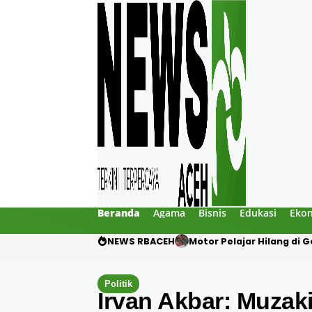
Beranda
Agama
Bisnis
Edukasi
Eko
NEWS RBACEH
Mengaku Polisi, Tiga Pri
Politik
Irvan Akbar: Muzak