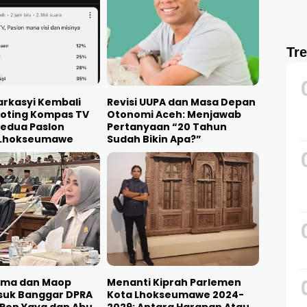
Tr
arkasyi Kembali
Revisi UUPA dan Masa Depan
oting Kompas TV
Otonomi Aceh: Menjawab
kedua Paslon
Pertanyaan “20 Tahun
 Lhokseumawe
Sudah Bikin Apa?”
lma dan Maop
Menanti Kiprah Parlemen
suk Banggar DPRA
Kota Lhokseumawe 2024-