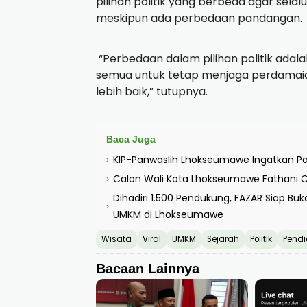
pilihan politik yang berbeda agar se
meskipun ada perbedaan pandangan.
“Perbedaan dalam pilihan politik adala
semua untuk tetap menjaga perdamai
lebih baik,” tutupnya.
Baca Juga
KIP-Panwaslih Lhokseumawe Ingatkan Par
›
Calon Wali Kota Lhokseumawe Fathani C
›
Dihadiri 1.500 Pendukung, FAZAR Siap B
›
UMKM di Lhokseumawe
Wisata
Viral
UMKM
Sejarah
Politik
Pendi
Bacaan Lainnya