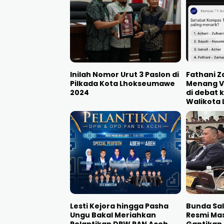
Inilah Nomor Urut 3 Paslon di
Fathani Z
Pilkada Kota Lhokseumawe
Menang V
2024
di debat 
Walikota
Lesti Kejora hingga Pasha
Bunda Sa
Ungu Bakal Meriahkan
Resmi Ma