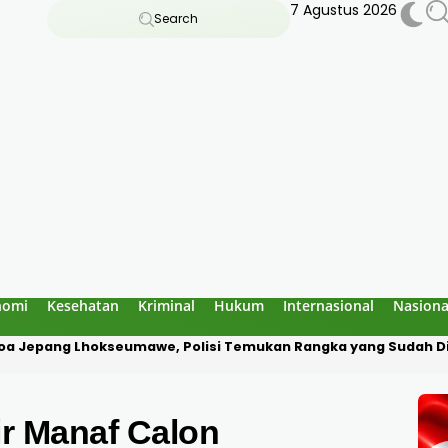
7 Agustus 2026
Search
nomi
Kesehatan
Kriminal
Hukum
Internasional
Nasiona
a Diduga Culik Warga di Pidie Jaya, Korban Disekap Dua Hari
ir Manaf Calon