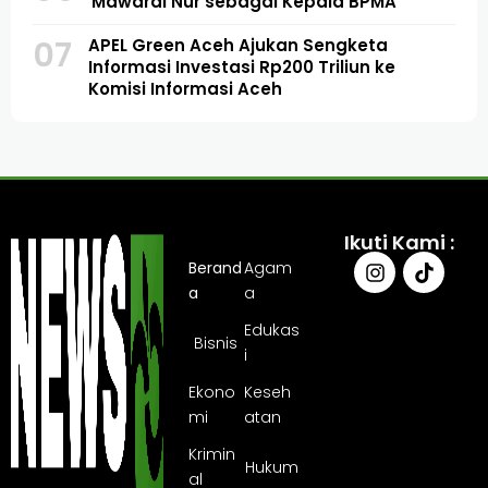
Mawardi Nur sebagai Kepala BPMA
07
APEL Green Aceh Ajukan Sengketa
Informasi Investasi Rp200 Triliun ke
Komisi Informasi Aceh
Ikuti Kami :
Berand
Agam
a
a
Edukas
Bisnis
i
Ekono
Keseh
mi
atan
Krimin
Hukum
al