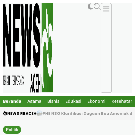
Beranda
Agama
Bisnis
Edukasi
Ekonomi
Kesehatan
NEWS RBACEH
Motor Pelajar Hilang di Goa Jepang Lhoks
Politik