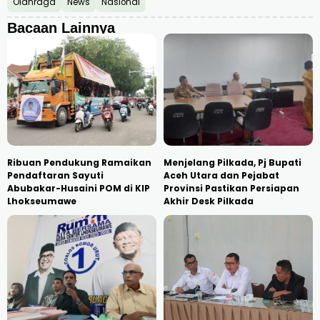
Olahraga
News
Nasional
Bacaan Lainnya
Ribuan Pendukung Ramaikan
Menjelang Pilkada, Pj Bupati
Pendaftaran Sayuti
Aceh Utara dan Pejabat
Abubakar-Husaini POM di KIP
Provinsi Pastikan Persiapan
Lhokseumawe
Akhir Desk Pilkada