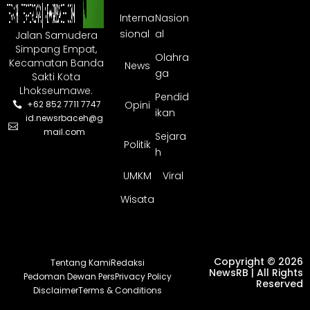
Interna
Nasion
sional
al
Jalan Samudera
Simpang Empat,
Olahra
Kecamatan Banda
News
ga
Sakti Kota
Lhokseumawe.
Pendid
Opini
+62 852 7711 7747
ikan
id.newsrbaceh@g
mail.com
Sejara
Politik
h
UMKM
Viral
Wisata
Copyright © 2026
Tentang Kami
Redaksi
NewsRB | All Rights
Pedoman Dewan Pers
Privacy Policy
Reserved
Disclaimer
Terms & Conditions