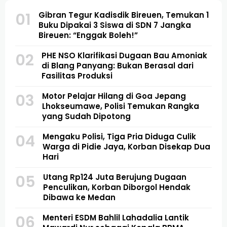
01
Gibran Tegur Kadisdik Bireuen, Temukan 1
Buku Dipakai 3 Siswa di SDN 7 Jangka
Bireuen: “Enggak Boleh!”
02
PHE NSO Klarifikasi Dugaan Bau Amoniak
di Blang Panyang: Bukan Berasal dari
Fasilitas Produksi
03
Motor Pelajar Hilang di Goa Jepang
Lhokseumawe, Polisi Temukan Rangka
yang Sudah Dipotong
04
Mengaku Polisi, Tiga Pria Diduga Culik
Warga di Pidie Jaya, Korban Disekap Dua
Hari
05
Utang Rp124 Juta Berujung Dugaan
Penculikan, Korban Diborgol Hendak
Dibawa ke Medan
06
Menteri ESDM Bahlil Lahadalia Lantik