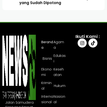
yang Sudah Dipotong
Ikuti Kami :
Berand
Agam
a
a
Edukas
Bisnis
i
Ekono
Keseh
mi
atan
Krimin
Hukum
al
Interna
Nasion
sional
al
Jalan Samudera