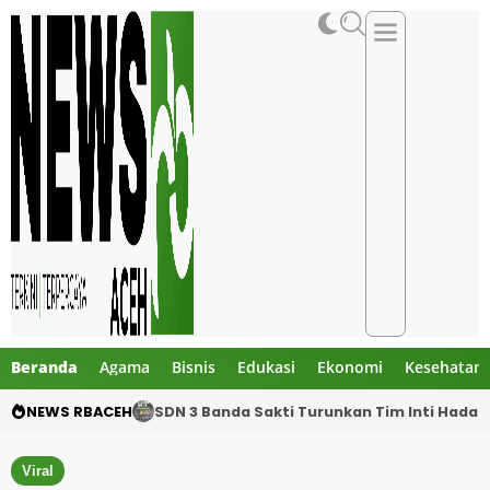
Beranda
Agama
Bisnis
Edukasi
Ekonomi
Kesehatan
NEWS RBACEH
Tangis Warga dan Anak-Anak Warnai Perpi
Viral