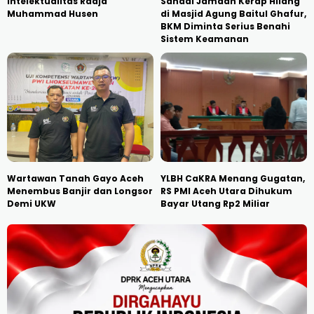
Intelektualitas Radja
Sandal Jamaah Kerap Hilang
Muhammad Husen
di Masjid Agung Baitul Ghafur,
BKM Diminta Serius Benahi
Sistem Keamanan
Wartawan Tanah Gayo Aceh
YLBH CaKRA Menang Gugatan,
Menembus Banjir dan Longsor
RS PMI Aceh Utara Dihukum
Demi UKW
Bayar Utang Rp2 Miliar