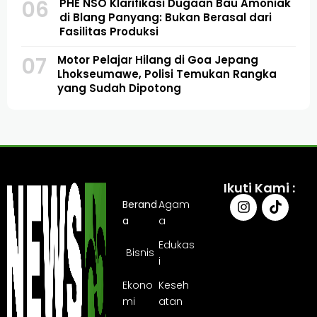
06
PHE NSO Klarifikasi Dugaan Bau Amoniak
di Blang Panyang: Bukan Berasal dari
Fasilitas Produksi
07
Motor Pelajar Hilang di Goa Jepang
Lhokseumawe, Polisi Temukan Rangka
yang Sudah Dipotong
Ikuti Kami :
Berand
Agam
a
a
Edukas
Bisnis
i
Ekono
Keseh
mi
atan