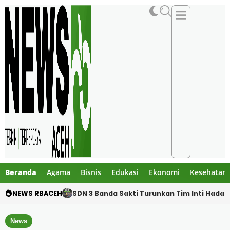
Beranda
Agama
Bisnis
Edukasi
Ekonomi
Kesehatan
NEWS RBACEH
Tangis Warga dan Anak-Anak Warnai Perpi
News