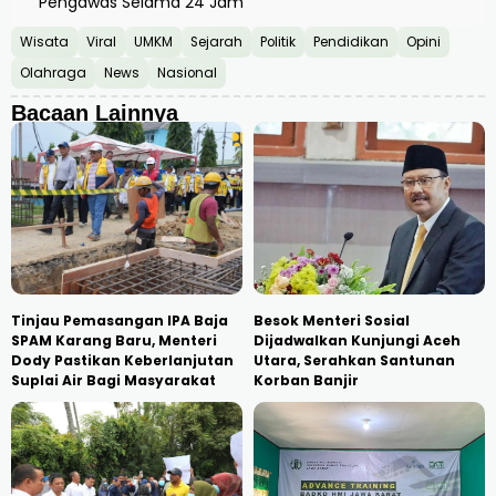
Pengawas Selama 24 Jam
Wisata
Viral
UMKM
Sejarah
Politik
Pendidikan
Opini
Olahraga
News
Nasional
Bacaan Lainnya
Tinjau Pemasangan IPA Baja
Besok Menteri Sosial
SPAM Karang Baru, Menteri
Dijadwalkan Kunjungi Aceh
Dody Pastikan Keberlanjutan
Utara, Serahkan Santunan
Suplai Air Bagi Masyarakat
Korban Banjir