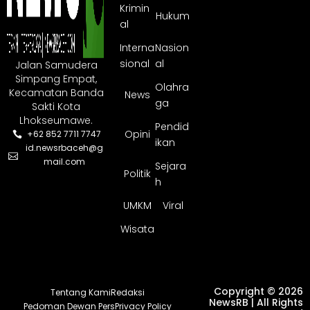
Krimin
Hukum
al
Interna
Nasion
sional
al
Jalan Samudera
Simpang Empat,
Olahra
Kecamatan Banda
News
ga
Sakti Kota
Lhokseumawe.
Pendid
Opini
+62 852 7711 7747
ikan
id.newsrbaceh@g
mail.com
Sejara
Politik
h
UMKM
Viral
Wisata
Copyright © 2026
Tentang Kami
Redaksi
NewsRB | All Rights
Pedoman Dewan Pers
Privacy Policy