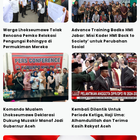
Warga Lhokseumawe Tolak
Advance Training Badko HMI
Rencana Pemko Relokasi
Jabar: Misi Kader HMI Back to
Pengungsi Rohingya di
Society’ untuk Perubahan
Permukiman Mereka
Sosial
Komando Mualem
Kembali Dilantik Untuk
Lhokseumawe Deklarasi
Periode Ketiga, Haji Uma:
Dukung Muzakir Manaf Jadi
Alhamdulillah dan Terima
Gubernur Aceh
Kasih Rakyat Aceh