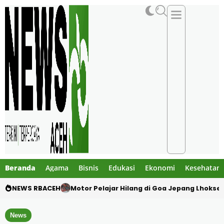
Beranda
Agama
Bisnis
Edukasi
Ekonomi
Kesehatan
NEWS RBACEH
Mengaku Polisi, Tiga Pria Diduga Culik Warg
News