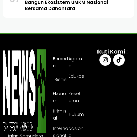
Bangun Ekosistem UMKM Nasional
Bersama Danantara
Ikuti Kami :
Berand
Agam
a
a
Edukas
Bisnis
i
Ekono
Keseh
mi
atan
Krimin
Hukum
al
Interna
Nasion
sional
al
Jalan Samudera