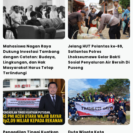
Mahasiswa Nagan Raya
Jelang HUT Polantas ke-69,
Dukung Investasi Tambang
Satlantas Polres
dengan Catatan: Budaya,
Lhokseumawe Gelar Bakti
Lingkungan, dan Hak
Sosial Penyaluran Air Bersih Di
Masyarakat Harus Tetap
Pusong
Terlindungi
Pengadilan Tinggi Kuatkan
Duta Wisata Kota