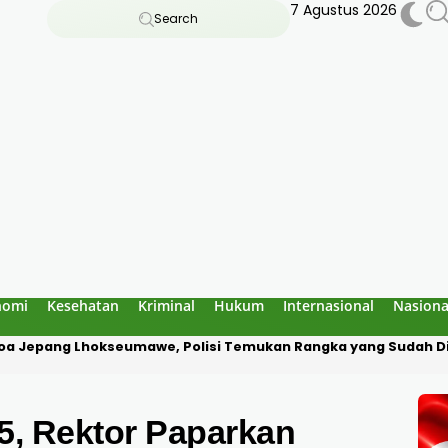
7 Agustus 2026
Search
nomi
Kesehatan
Kriminal
Hukum
Internasional
Nasiona
a Diduga Culik Warga di Pidie Jaya, Korban Disekap Dua Hari
5, Rektor Paparkan