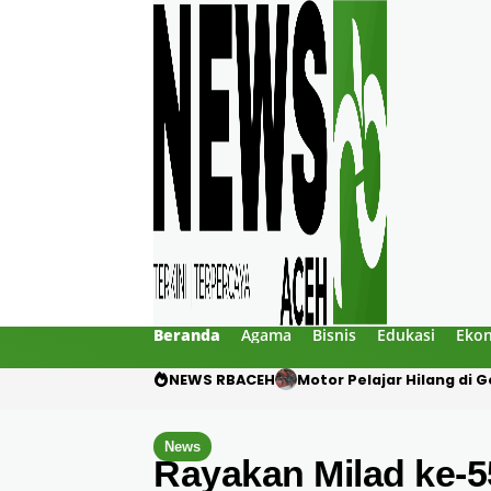
Beranda
Agama
Bisnis
Edukasi
Eko
NEWS RBACEH
Mengaku Polisi, Tiga Pri
News
Rayakan Milad ke-5