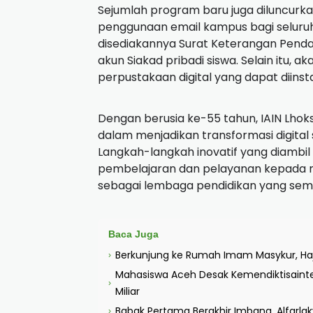
Sejumlah program baru juga diluncurkan
penggunaan email kampus bagi seluruh 
disediakannya Surat Keterangan Pendam
akun Siakad pribadi siswa. Selain itu, a
perpustakaan digital yang dapat diinst
Dengan berusia ke-55 tahun, IAIN L
dalam menjadikan transformasi digital
Langkah-langkah inovatif yang diambil
pembelajaran dan pelayanan kepada m
sebagai lembaga pendidikan yang sema
Baca Juga
Berkunjung ke Rumah Imam Masykur, Haj
›
Mahasiswa Aceh Desak Kemendiktisaintek
›
Miliar
Babak Pertama Berakhir Imbang, Alfarl
›