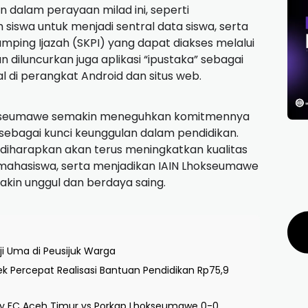
 dalam perayaan milad ini, seperti
siswa untuk menjadi sentral data siswa, serta
ping Ijazah (SKPI) yang dapat diakses melalui
kan diluncurkan juga aplikasi “ipustaka” sebagai
al di perangkat Android dan situs web.
hokseumawe semakin meneguhkan komitmennya
 sebagai kunci keunggulan dalam pendidikan.
 diharapkan akan terus meningkatkan kualitas
ahasiswa, serta menjadikan IAIN Lhokseumawe
kin unggul dan berdaya saing.
i Uma di Peusijuk Warga
 Percepat Realisasi Bantuan Pendidikan Rp75,9
aky FC Aceh Timur vs Porkap Lhokseumawe 0-0