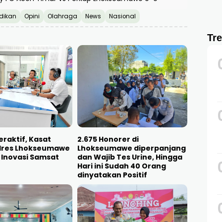
dikan
Opini
Olahraga
News
Nasional
Tr
eraktif, Kasat
2.675 Honorer di
olres Lhokseumawe
Lhokseumawe diperpanjang
 Inovasi Samsat
dan Wajib Tes Urine, Hingga
Hari ini Sudah 40 Orang
dinyatakan Positif