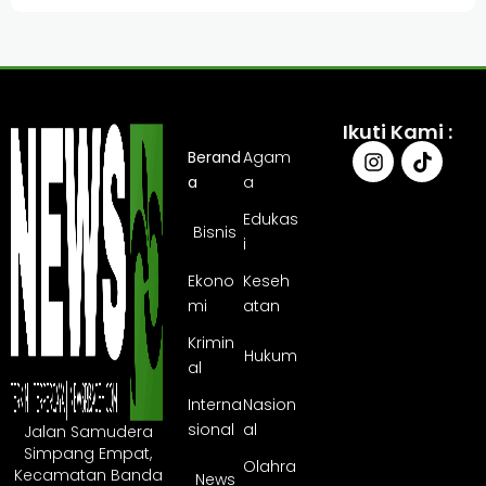
Ikuti Kami :
Berand
Agam
a
a
Edukas
Bisnis
i
Ekono
Keseh
mi
atan
Krimin
Hukum
al
Interna
Nasion
sional
al
Jalan Samudera
Simpang Empat,
Olahra
Kecamatan Banda
News