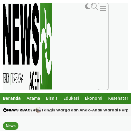
Beranda
Agama
Bisnis
Edukasi
Ekonomi
Kesehatan
NEWS RBACEH
Dua Pelajar Meninggal dalam Kecelakaan M
News