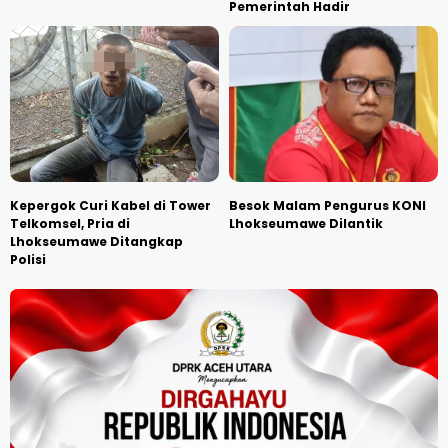
Pemerintah Hadir
Kepergok Curi Kabel di Tower
Besok Malam Pengurus KONI
Telkomsel, Pria di
Lhokseumawe Dilantik
Lhokseumawe Ditangkap
Polisi