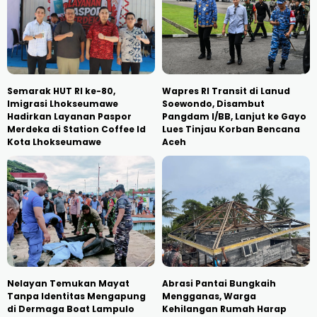
Semarak HUT RI ke-80,
Wapres RI Transit di Lanud
Imigrasi Lhokseumawe
Soewondo, Disambut
Hadirkan Layanan Paspor
Pangdam I/BB, Lanjut ke Gayo
Merdeka di Station Coffee Id
Lues Tinjau Korban Bencana
Kota Lhokseumawe
Aceh
Nelayan Temukan Mayat
Abrasi Pantai Bungkaih
Tanpa Identitas Mengapung
Mengganas, Warga
di Dermaga Boat Lampulo
Kehilangan Rumah Harap