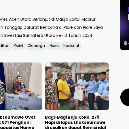
res Aceh Utara Berlanjut di Masjid Baitul Mabrur
n Tanggap Darurat Bencana di Pidie dan Pidie Jaya
dan Investasi Sumatera Utara ke-10 Tahun 2024
dikan
Opini
Olahraga
News
Nasional
okseumawe Over
Bagi-Bagi Baju Koko, 279
: 571 Penghuni
Napi di lapas Lhokseumawe
Kapasitas Hanya
di usulkan dapat Remisi idul