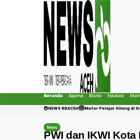
Beranda
Agama
Bisnis
Edukasi
Eko
NEWS RBACEH
Mengaku Polisi, Tiga Pri
News
PWI dan IKWI Kota