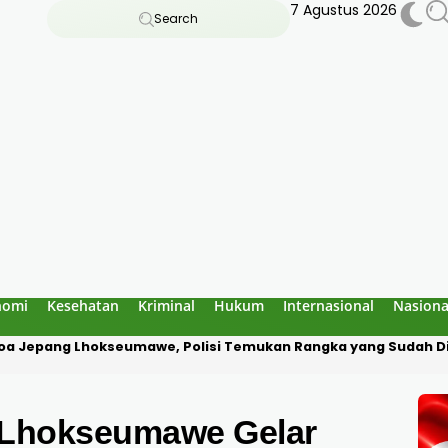
7 Agustus 2026
Search
nomi
Kesehatan
Kriminal
Hukum
Internasional
Nasiona
a Diduga Culik Warga di Pidie Jaya, Korban Disekap Dua Hari
 Lhokseumawe Gelar