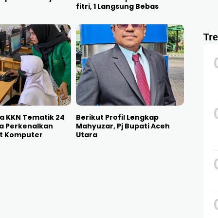
fitri, 1 Langsung Bebas
Tr
a KKN Tematik 24
Berikut Profil Lengkap
wa Perkenalkan
Mahyuzar, Pj Bupati Aceh
t Komputer
Utara