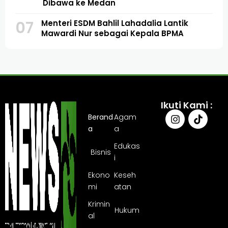
Dibawa ke Medan
07
Menteri ESDM Bahlil Lahadalia Lantik
Mawardi Nur sebagai Kepala BPMA
Ikuti Kami :
Berand
Agam
a
a
Edukas
Bisnis
i
Ekono
Keseh
mi
atan
Krimin
Hukum
al