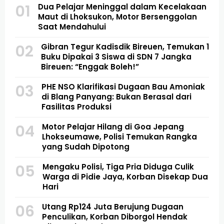
01
Dua Pelajar Meninggal dalam Kecelakaan
Maut di Lhoksukon, Motor Bersenggolan
Saat Mendahului
02
Gibran Tegur Kadisdik Bireuen, Temukan 1
Buku Dipakai 3 Siswa di SDN 7 Jangka
Bireuen: “Enggak Boleh!”
03
PHE NSO Klarifikasi Dugaan Bau Amoniak
di Blang Panyang: Bukan Berasal dari
Fasilitas Produksi
04
Motor Pelajar Hilang di Goa Jepang
Lhokseumawe, Polisi Temukan Rangka
yang Sudah Dipotong
05
Mengaku Polisi, Tiga Pria Diduga Culik
Warga di Pidie Jaya, Korban Disekap Dua
Hari
06
Utang Rp124 Juta Berujung Dugaan
Penculikan, Korban Diborgol Hendak