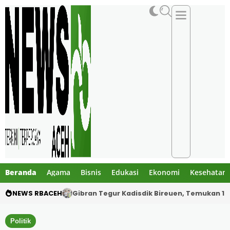
Beranda
Agama
Bisnis
Edukasi
Ekonomi
Kesehatan
NEWS RBACEH
PHE NSO Klarifikasi Dugaan Bau Amoniak di 
Politik