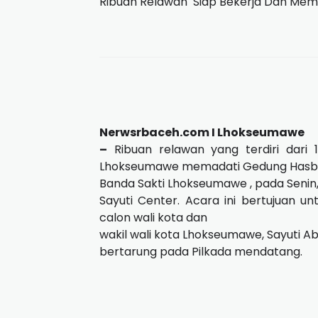
Ribuan Relawan Siap Bekerja Dan Mem
Nerwsrbaceh.com I Lhokseumawe
–
Ribuan relawan yang terdiri dari
Lhokseumawe memadati Gedung Hasbi A
Banda Sakti Lhokseumawe , pada Senin, 
Sayuti Center. Acara ini bertujuan 
calon wali kota dan
wakil wali kota Lhokseumawe, Sayuti A
bertarung pada Pilkada mendatang.