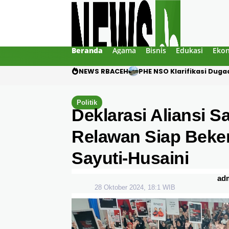
Beranda
Agama
Bisnis
Edukasi
Eko
NEWS RBACEH
PHE NSO Klarifikasi Duga
Politik
Deklarasi Aliansi S
Relawan Siap Beke
Sayuti-Husaini
ad
28 Oktober 2024, 18:1 WIB