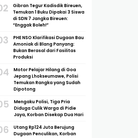
02
Gibran Tegur Kadisdik Bireuen,
Temukan 1 Buku Dipakai 3 Siswa
di SDN 7 Jangka Bireuen:
“Enggak Boleh!”
03
PHE NSO Klarifikasi Dugaan Bau
Amoniak di Blang Panyang:
Bukan Berasal dari Fasilitas
Produksi
04
Motor Pelajar Hilang di Goa
Jepang Lhokseumawe, Polisi
Temukan Rangka yang Sudah
Dipotong
05
Mengaku Polisi, Tiga Pria
Diduga Culik Warga di Pidie
Jaya, Korban Disekap Dua Hari
06
Utang Rp124 Juta Berujung
Dugaan Penculikan, Korban