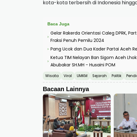
kota-kota terbersih di Indonesia hingga
Baca Juga
Gelar Rakerda Orientasi Caleg DPRK, P
›
Fraksi Penuh Pemilu 2024
Pang Ucok dan Dua Kader Partai Aceh R
›
Ketua TIM Nelayan Ban Sigom Aceh Lho
›
Abubakar SH.MH - Husaini POM
Wisata
Viral
UMKM
Sejarah
Politik
Pendi
Bacaan Lainnya