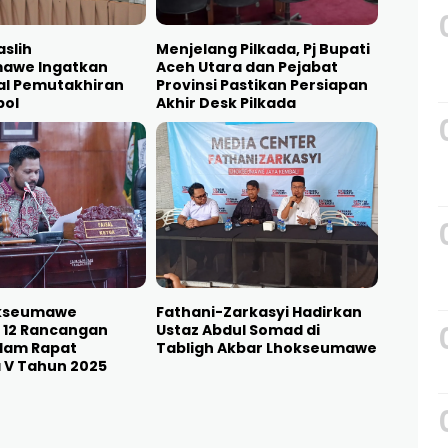
slih
Menjelang Pilkada, Pj Bupati
awe Ingatkan
Aceh Utara dan Pejabat
al Pemutakhiran
Provinsi Pastikan Persiapan
pol
Akhir Desk Pilkada
okseumawe
Fathani-Zarkasyi Hadirkan
 12 Rancangan
Ustaz Abdul Somad di
lam Rapat
Tabligh Akbar Lhokseumawe
 V Tahun 2025