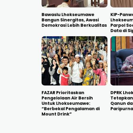
Bawaslu Lhokseumawe
KIP-Panwa
Bangun Sinergitas, Awasi
Lhokseum
Demokrasi Lebih Berkualitas
Parpol So
Data di Si
FAZAR Prioritaskan
DPRK Lh
Pengelolaan Air Bersih
Tetapkan
Untuk Lhokseumawe:
Qanun da
“Berbekal Pengalaman di
Paripurna
Mount Drink”