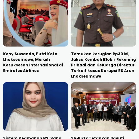
Keny Suwanda, Putri Kota
Temukan kerugian Rp30 M,
Lhokseumawe, Meraih
Jaksa Kembali Blokir Rekening
Kesuksesan Internasional di
Pribadi dan Keluarga Direktur
Emirates Airlines
Terkait kasus Korupsi RS Arun
Lhokseumawe
Sistem Keamanan BSI yang
SAH! KIP Tetapkan Sayuti