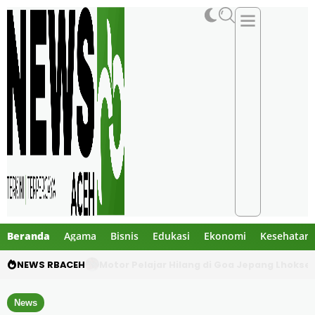
Beranda
Agama
Bisnis
Edukasi
Ekonomi
Kesehatan
NEWS RBACEH
Mengaku Polisi, Tiga Pria Diduga Culik Warg
News