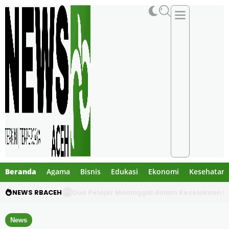
Beranda
Agama
Bisnis
Edukasi
Ekonomi
Kesehatan
NEWS RBACEH
Gibran Tegur Kadisdik Bireuen, Temukan 1 B
News