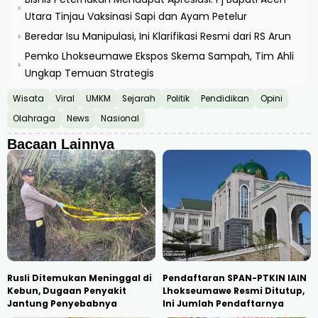
›
Utara Tinjau Vaksinasi Sapi dan Ayam Petelur
Beredar Isu Manipulasi, Ini Klarifikasi Resmi dari RS Arun
›
Pemko Lhokseumawe Ekspos Skema Sampah, Tim Ahli
›
Ungkap Temuan Strategis
Wisata
Viral
UMKM
Sejarah
Politik
Pendidikan
Opini
Olahraga
News
Nasional
Bacaan Lainnya
Rusli Ditemukan Meninggal di
Pendaftaran SPAN-PTKIN IAIN
Kebun, Dugaan Penyakit
Lhokseumawe Resmi Ditutup,
Jantung Penyebabnya
Ini Jumlah Pendaftarnya