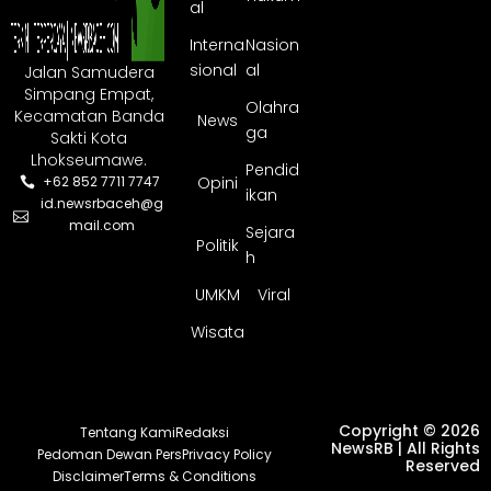
al
Interna
Nasion
sional
al
Jalan Samudera
Simpang Empat,
Olahra
Kecamatan Banda
News
ga
Sakti Kota
Lhokseumawe.
Pendid
Opini
+62 852 7711 7747
ikan
id.newsrbaceh@g
mail.com
Sejara
Politik
h
UMKM
Viral
Wisata
Copyright © 2026
Tentang Kami
Redaksi
NewsRB | All Rights
Pedoman Dewan Pers
Privacy Policy
Reserved
Disclaimer
Terms & Conditions