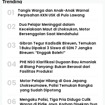
Trending
01
Tangis Warga dan Anak-Anak Warnai
Perpisahan KKN USK di Pulo Lawang
02
Dua Pelajar Meninggal dalam
Kecelakaan Maut di Lhoksukon, Motor
Bersenggolan Saat Mendahului
03
Gibran Tegur Kadisdik Bireuen, Temukan
1 Buku Dipakai 3 Siswa di SDN 7 Jangka
Bireuen: “Enggak Boleh!”
04
PHE NSO Klarifikasi Dugaan Bau Amoniak
di Blang Panyang: Bukan Berasal dari
Fasilitas Produksi
05
Motor Pelajar Hilang di Goa Jepang
Lhokseumawe, Polisi Temukan Rangka
yang Sudah Dipotong
06
Mengaku Polisi, Tiga Pria Diduga Culik
Warga di Pidie Jaya, Korban Disekap Dua