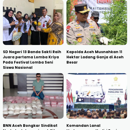
SD Negeri 13 Banda Sakti Raih
Kapolda Aceh Musnahkan 11
Juara pertama Lomba Kriya
Hektar Ladang Ganja di Aceh
Pada Festival Lomba Seni
Besar
Siswa Nasional
BNN Aceh Bongkar Sindikat
Komandan Lanal