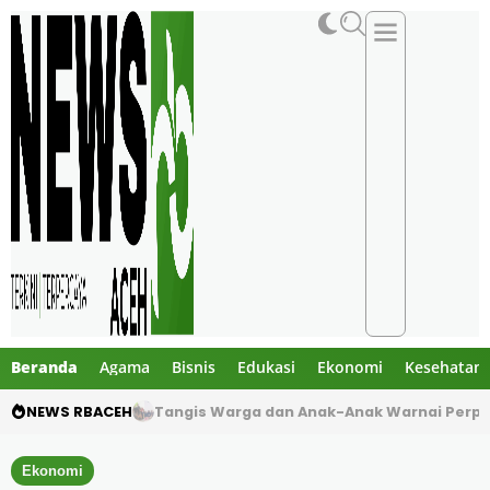
Beranda
Agama
Bisnis
Edukasi
Ekonomi
Kesehatan
NEWS RBACEH
Dua Pelajar Meninggal dalam Kecelakaan M
Ekonomi