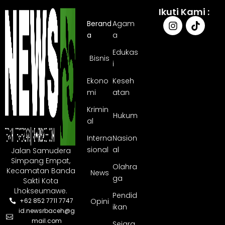
Ikuti Kami :
Berand
Agam
a
a
Edukas
Bisnis
i
Ekono
Keseh
mi
atan
Krimin
Hukum
al
Interna
Nasion
sional
al
Jalan Samudera
Simpang Empat,
Olahra
Kecamatan Banda
News
ga
Sakti Kota
Lhokseumawe.
Pendid
Opini
+62 852 7711 7747
ikan
id.newsrbaceh@g
mail.com
Sejara