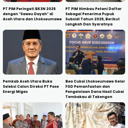
PT PIM Peringati BK3N 2025
PT PIM Himbau Petani Daftar
dengan “Saweu Dayah” di
Sebagai Penerima Pupuk
Aceh Utara dan Lhokseumawe
Subsidi Tahun 2025, Berikut
Langkah Dan Syaratnya
Pemkab Aceh Utara Buka
Bea Cukai Lhokseumawe Gelar
Seleksi Calon Direksi PT Pase
FGD Pemanfaatan dan
Energi Migas
Pengelolaan Dana Hasil Cukai
Tembakau di Takengon