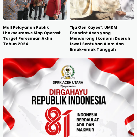
Mall Pelayanan Publik
“Ija Oen Kayee”: UMKM
Lhokseumawe Siap Operasi:
Ecoprint Aceh yang
Target Peresmian Akhir
Mendorong Ekonomi Daerah
Tahun 2024
lewat Sentuhan Alam dan
Emak-emak Tangguh