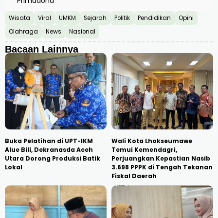
Primadona
Wisata
Viral
UMKM
Sejarah
Politik
Pendidikan
Opini
Olahraga
News
Nasional
Bacaan Lainnya
Buka Pelatihan di UPT-IKM
Wali Kota Lhokseumawe
Alue Bili, Dekranasda Aceh
Temui Kemendagri,
Utara Dorong Produksi Batik
Perjuangkan Kepastian Nasib
Lokal
3.698 PPPK di Tengah Tekanan
Fiskal Daerah