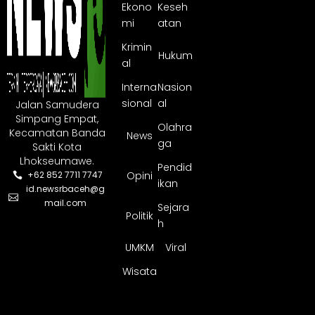
Ekono
Keseh
mi
atan
Krimin
Hukum
al
Interna
Nasion
sional
al
Jalan Samudera
Simpang Empat,
Olahra
Kecamatan Banda
News
ga
Sakti Kota
Lhokseumawe.
Pendid
Opini
+62 852 7711 7747
ikan
id.newsrbaceh@g
mail.com
Sejara
Politik
h
UMKM
Viral
Wisata