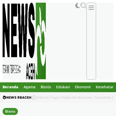
Beranda
Agama
Bisnis
Edukasi
Ekonomi
Kesehatan
NEWS RBACEH
PHE NSO Klarifikasi Dugaan Bau Amoniak di 
Bisnis