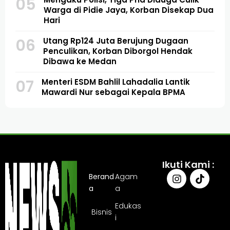
05
Warga di Pidie Jaya, Korban Disekap Dua
Hari
06
Utang Rp124 Juta Berujung Dugaan
Penculikan, Korban Diborgol Hendak
Dibawa ke Medan
07
Menteri ESDM Bahlil Lahadalia Lantik
Mawardi Nur sebagai Kepala BPMA
Ikuti Kami :
Berand
Agam
a
a
Edukas
Bisnis
i