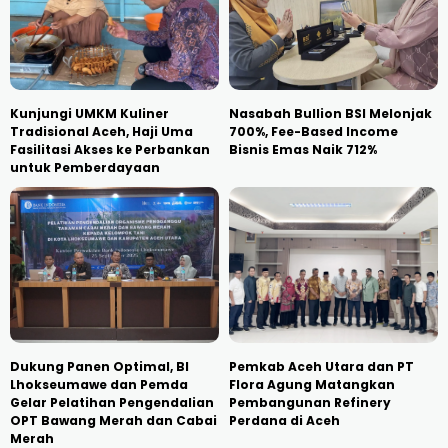
Kunjungi UMKM Kuliner
Nasabah Bullion BSI Melonjak
Tradisional Aceh, Haji Uma
700%, Fee-Based Income
Fasilitasi Akses ke Perbankan
Bisnis Emas Naik 712%
untuk Pemberdayaan
Dukung Panen Optimal, BI
Pemkab Aceh Utara dan PT
Lhokseumawe dan Pemda
Flora Agung Matangkan
Gelar Pelatihan Pengendalian
Pembangunan Refinery
OPT Bawang Merah dan Cabai
Perdana di Aceh
Merah