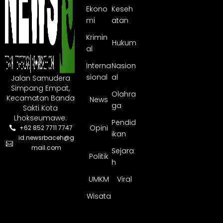
Ekono
Keseh
mi
atan
Krimin
Hukum
al
Interna
Nasion
sional
al
Jalan Samudera
Simpang Empat,
Olahra
Kecamatan Banda
News
ga
Sakti Kota
Lhokseumawe.
Pendid
Opini
+62 852 7711 7747
ikan
id.newsrbaceh@g
mail.com
Sejara
Politik
h
UMKM
Viral
Wisata