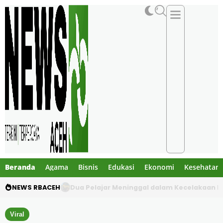
Beranda
Agama
Bisnis
Edukasi
Ekonomi
Kesehatan
NEWS RBACEH
Dua Pelajar Meninggal dalam Kecelakaan M
Viral