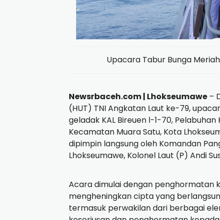
Upacara Tabur Bunga Meriah
Newsrbaceh.com | Lhokseumawe
– 
(HUT) TNI Angkatan Laut ke-79, upaca
geladak KAL Bireuen l-1-70, Pelabuha
Kecamatan Muara Satu, Kota Lhokseum
dipimpin langsung oleh Komandan Pang
Lhokseumawe, Kolonel Laut (P) Andi Su
Acara dimulai dengan penghormatan k
mengheningkan cipta yang berlangsung
termasuk perwakilan dari berbagai el
keseriusan dan penghormatan kepada 