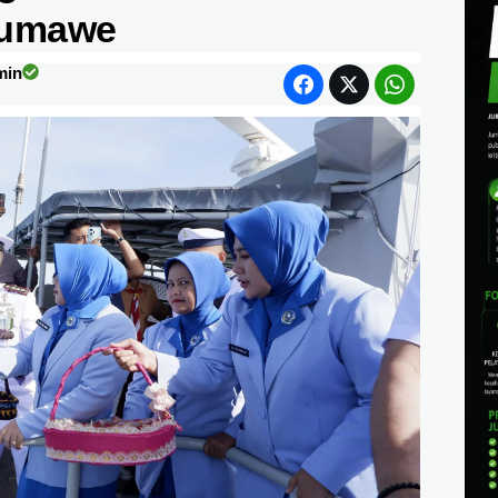
eumawe
min