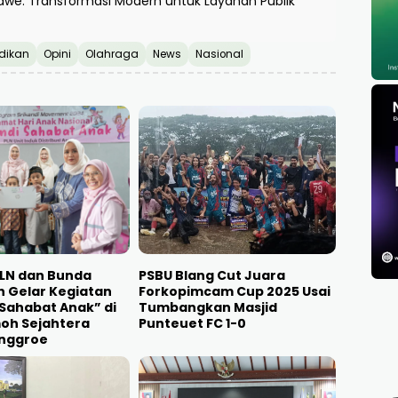
we: Transformasi Modern untuk Layanan Publik
dikan
Opini
Olahraga
News
Nasional
PLN dan Bunda
PSBU Blang Cut Juara
 Gelar Kegiatan
Forkopimcam Cup 2025 Usai
 Sahabat Anak” di
Tumbangkan Masjid
oh Sejahtera
Punteuet FC 1-0
nggroe