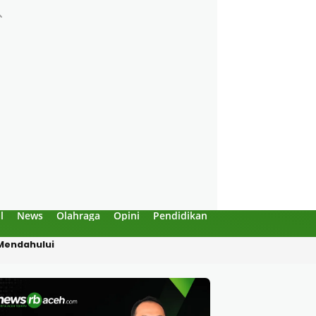
l
News
Olahraga
Opini
Pendidikan
Politik
Sejarah
 “Enggak Boleh!”