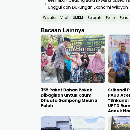
Resmikan Gedung Baru KPwBI Lhokseuma
›
Unggul dan Dukungan Ekonomi Wilayah
Wisata
Viral
UMKM
Sejarah
Politik
Pendi
Bacaan Lainnya
355 Paket Bahan Pokok
Srikandi 
Dibagikan untuk Kaum
PAUD Aceh
Dhuafa Gampong Meuria
“Srikandi
Paloh
UPTD Rum
Aneuk Na