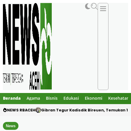
Beranda
Agama
Bisnis
Edukasi
Ekonomi
Kesehatan
NEWS RBACEH
PHE NSO Klarifikasi Dugaan Bau Amoniak di 
News