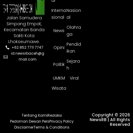
al
Interna
Nasion
sional
al
Jalan Samudera
Simpang Empat,
Olahra
Kecamatan Banda
News
ga
Sakti Kota
Lhokseumawe.
Pendid
Opini
+62 852 7711 7747
ikan
id.newsrbaceh@g
mail.com
Sejara
Politik
h
UMKM
Viral
Wisata
Copyright © 2026
Tentang Kami
Redaksi
NewsRB | All Rights
Pedoman Dewan Pers
Privacy Policy
Reserved
Disclaimer
Terms & Conditions