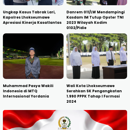
Ungkap Kasus Tabrak Lari,
Danrem 011/LW Mendampingi
Kapolres Lhokseumawe
Kasdam IM Tutup Opster TNI
Apresiasi Kinerja Kasatlantas
2023 Wilayah Kodim
0102/Pidie
Muhammad Pasya Wakili
Wali Kota Lhokseumawe
Indonesia di MTQ
Serahkan SK Pengangkatan
Internasional Yordania
1.990 PPPK Tahap I Formasi
2024