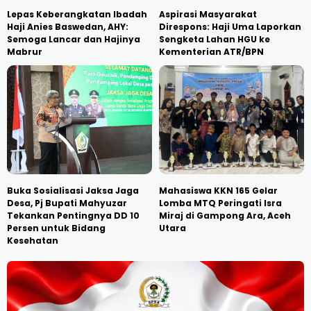
Lepas Keberangkatan Ibadah
Aspirasi Masyarakat
Haji Anies Baswedan, AHY:
Direspons: Haji Uma Laporkan
Semoga Lancar dan Hajinya
Sengketa Lahan HGU ke
Mabrur
Kementerian ATR/BPN
Buka Sosialisasi Jaksa Jaga
Mahasiswa KKN 165 Gelar
Desa, Pj Bupati Mahyuzar
Lomba MTQ Peringati Isra
Tekankan Pentingnya DD 10
Miraj di Gampong Ara, Aceh
Persen untuk Bidang
Utara
Kesehatan