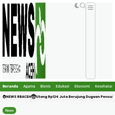
Beranda
Agama
Bisnis
Edukasi
Ekonomi
Kesehatan
NEWS RBACEH
Menteri ESDM Bahlil Lahadalia Lantik Mawa
News