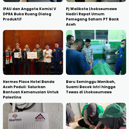
IPAU dan Anggota Komisi V
Pj Walikota Lhokseumawe
DPRA Buka Ruang Dialog
Hadiri Rapat Umum
Produktif
Pemegang Saham PT Bank
Aceh
Hermes Place Hotel Banda
Baru Seminggu Menikah,
Aceh Peduli: Salurkan
Suami Bacok Istri hingga
Bantuan Kemanusian Untuk
Tewas di Lhokseumawe
Palestina