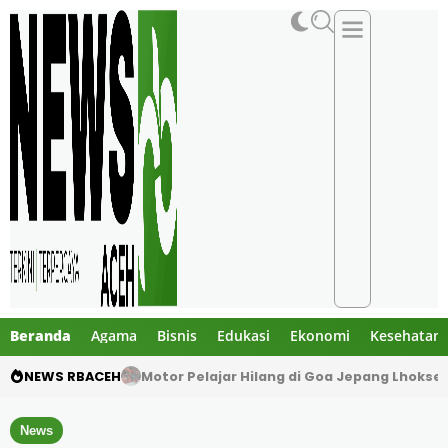
Beranda
Agama
Bisnis
Edukasi
Ekonomi
Kesehatan
NEWS RBACEH
Mengaku Polisi, Tiga Pria Diduga Culik Warg
News