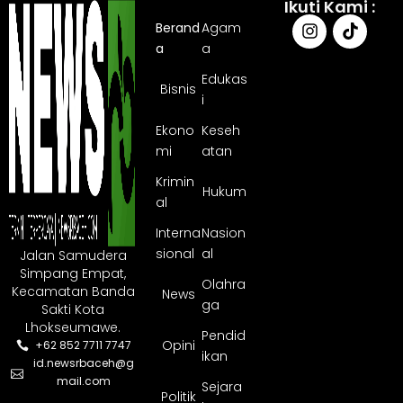
Ikuti Kami :
Berand
Agam
a
a
Edukas
Bisnis
i
Ekono
Keseh
mi
atan
Krimin
Hukum
al
Interna
Nasion
sional
al
Jalan Samudera
Simpang Empat,
Olahra
Kecamatan Banda
News
ga
Sakti Kota
Lhokseumawe.
Pendid
Opini
+62 852 7711 7747
ikan
id.newsrbaceh@g
mail.com
Sejara
Politik