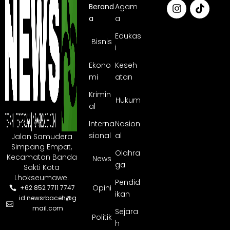
Berand
Agam
a
a
Edukas
Bisnis
i
Ekono
Keseh
mi
atan
Krimin
Hukum
al
Interna
Nasion
sional
al
Jalan Samudera
Simpang Empat,
Olahra
Kecamatan Banda
News
ga
Sakti Kota
Lhokseumawe.
Pendid
Opini
+62 852 7711 7747
ikan
id.newsrbaceh@g
mail.com
Sejara
Politik
h