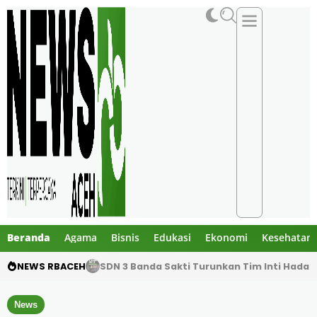
Beranda
Agama
Bisnis
Edukasi
Ekonomi
Kesehatan
NEWS RBACEH
Tangis Warga dan Anak-Anak Warnai Perpi
News