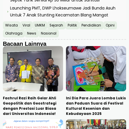
Launching PMT, DWP Lhokseumawe Jadi Bunda Asuh
›
Untuk 7 Anak Stunting Kecamatan Blang Mangat
Wisata
Viral
UMKM
Sejarah
Politik
Pendidikan
Opini
Olahraga
News
Nasional
Bacaan Lainnya
Fachrul Razi Raih Gelar Ahli
Ini Dia Para Juara Lomba Lukis
Geopolitik dan Geostrategi
dan Paduan Suara di Festival
dengan Prestasi Luar Biasa
Kultural Kesenian dan
dari Universitas Indonesia!
Kebudayaan 2025