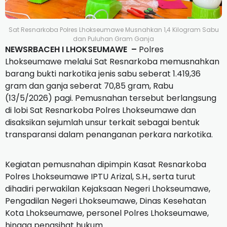
Sat Resnarkoba Polres Lhokseumawe Musnahkan 1,4 Kilogram Sabu
dan Puluhan Gram Ganja
NEWSRBACEH I LHOKSEUMAWE –
Polres
Lhokseumawe melalui Sat Resnarkoba memusnahkan
barang bukti narkotika jenis sabu seberat 1.419,36
gram dan ganja seberat 70,85 gram, Rabu
(13/5/2026) pagi. Pemusnahan tersebut berlangsung
di lobi Sat Resnarkoba Polres Lhokseumawe dan
disaksikan sejumlah unsur terkait sebagai bentuk
transparansi dalam penanganan perkara narkotika.
Kegiatan pemusnahan dipimpin Kasat Resnarkoba
Polres Lhokseumawe IPTU Arizal, S.H., serta turut
dihadiri perwakilan Kejaksaan Negeri Lhokseumawe,
Pengadilan Negeri Lhokseumawe, Dinas Kesehatan
Kota Lhokseumawe, personel Polres Lhokseumawe,
hingga penasihat hukum.