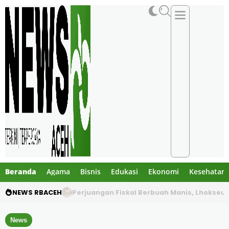
Beranda
Agama
Bisnis
Edukasi
Ekonomi
Kesehatan
NEWS RBACEH
Gagal Pecah Kebuntuan, SDN 3 Banda Sakti 
News