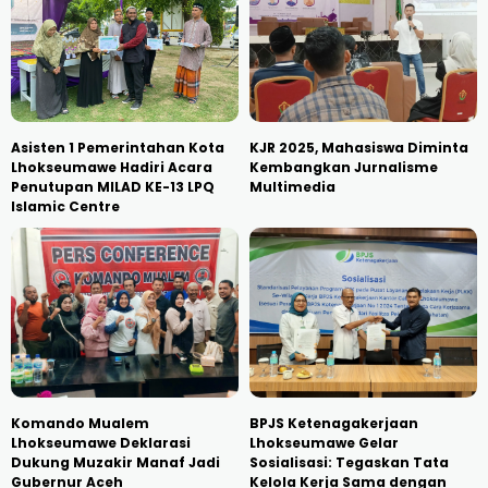
Asisten 1 Pemerintahan Kota
KJR 2025, Mahasiswa Diminta
Lhokseumawe Hadiri Acara
Kembangkan Jurnalisme
Penutupan MILAD KE-13 LPQ
Multimedia
Islamic Centre
Komando Mualem
BPJS Ketenagakerjaan
Lhokseumawe Deklarasi
Lhokseumawe Gelar
Dukung Muzakir Manaf Jadi
Sosialisasi: Tegaskan Tata
Gubernur Aceh
Kelola Kerja Sama dengan