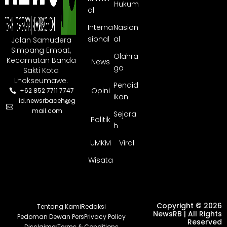
Hukum
al
Interna
Nasion
sional
al
Jalan Samudera
Simpang Empat,
Olahra
Kecamatan Banda
News
ga
Sakti Kota
Lhokseumawe.
Pendid
Opini
+62 852 7711 7747
ikan
id.newsrbaceh@g
mail.com
Sejara
Politik
h
UMKM
Viral
Wisata
Copyright © 2026
Tentang Kami
Redaksi
NewsRB | All Rights
Pedoman Dewan Pers
Privacy Policy
Reserved
Disclaimer
Terms & Conditions