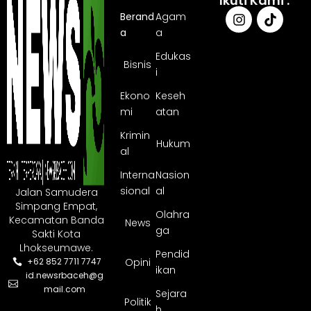
Ikuti Kami :
Berand
Agam
a
a
Edukas
Bisnis
i
Ekono
Keseh
mi
atan
Krimin
Hukum
al
Interna
Nasion
sional
al
Jalan Samudera
Simpang Empat,
Olahra
Kecamatan Banda
News
ga
Sakti Kota
Lhokseumawe.
Pendid
Opini
+62 852 7711 7747
ikan
id.newsrbaceh@g
mail.com
Sejara
Politik
h