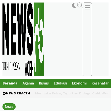
Beranda
Agama
Bisnis
Edukasi
Ekonomi
Kesehatan
NEWS RBACEH
Mengaku Polisi, Tiga Pria Diduga Culik Warg
News