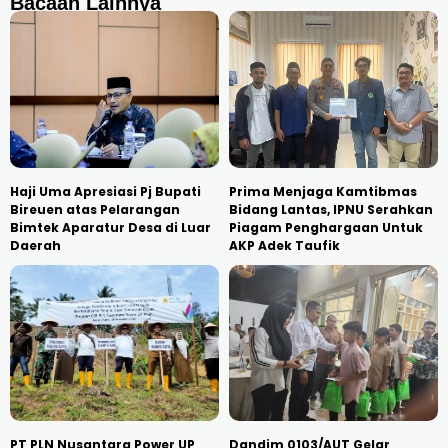
Bacaan Lainnya
Haji Uma Apresiasi Pj Bupati
Prima Menjaga Kamtibmas
Bireuen atas Pelarangan
Bidang Lantas, IPNU Serahkan
Bimtek Aparatur Desa di Luar
Piagam Penghargaan Untuk
Daerah
AKP Adek Taufik
PT PLN Nusantara Power UP
Dandim 0103/AUT Gelar