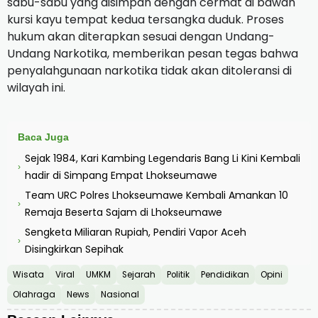
sabu-sabu yang disimpan dengan cermat di bawah
kursi kayu tempat kedua tersangka duduk. Proses
hukum akan diterapkan sesuai dengan Undang-
Undang Narkotika, memberikan pesan tegas bahwa
penyalahgunaan narkotika tidak akan ditoleransi di
wilayah ini.
Baca Juga
Sejak 1984, Kari Kambing Legendaris Bang Li Kini Kembali
›
hadir di Simpang Empat Lhokseumawe
Team URC Polres Lhokseumawe Kembali Amankan 10
›
Remaja Beserta Sajam di Lhokseumawe
Sengketa Miliaran Rupiah, Pendiri Vapor Aceh
›
Disingkirkan Sepihak
Wisata
Viral
UMKM
Sejarah
Politik
Pendidikan
Opini
Olahraga
News
Nasional