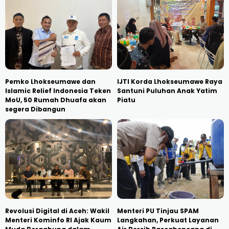
Pemko Lhokseumawe dan
IJTI Korda Lhokseumawe Raya
Islamic Relief Indonesia Teken
Santuni Puluhan Anak Yatim
MoU, 50 Rumah Dhuafa akan
Piatu
segera Dibangun
Revolusi Digital di Aceh: Wakil
Menteri PU Tinjau SPAM
Menteri Kominfo RI Ajak Kaum
Langkahan, Perkuat Layanan