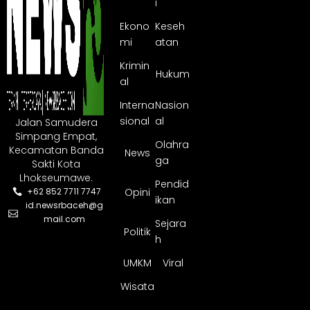
i
Ekono
Keseh
mi
atan
Krimin
Hukum
al
Interna
Nasion
sional
al
Jalan Samudera
Simpang Empat,
Olahra
Kecamatan Banda
News
ga
Sakti Kota
Lhokseumawe.
Pendid
Opini
+62 852 7711 7747
ikan
id.newsrbaceh@g
mail.com
Sejara
Politik
h
UMKM
Viral
Wisata