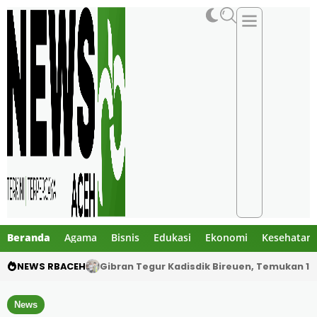
Beranda
Agama
Bisnis
Edukasi
Ekonomi
Kesehatan
NEWS RBACEH
PHE NSO Klarifikasi Dugaan Bau Amoniak di 
News