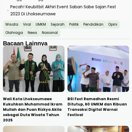
Pecah! Keubitbit Akhiri Event Saban Sabe Sajan Fest
›
2023 Di Lhokseumawe
Wisata
Viral
UMKM
Sejarah
Politik
Pendidikan
Opini
Olahraga
News
Nasional
Bacaan Lainnya
Wali Kota Lhokseumawe
BSI Fest Ramadhan Resmi
Kukuhkan Muhammad Ikram
Ditutup, 60 UMKM dan Ribuan
Mullah dan Puan Rizkya Akila
Transaksi Digital Warnai
sebagai Duta Wisata Tahun
Festival
2025