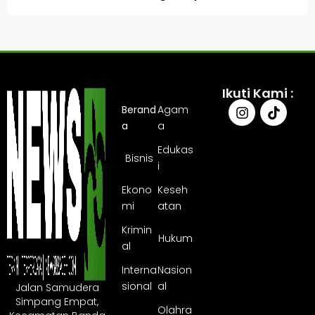
Ikuti Kami :
Berand
Agam
a
a
Edukas
Bisnis
i
Ekono
Keseh
mi
atan
Krimin
Hukum
al
Interna
Nasion
sional
al
Jalan Samudera
Simpang Empat,
Olahra