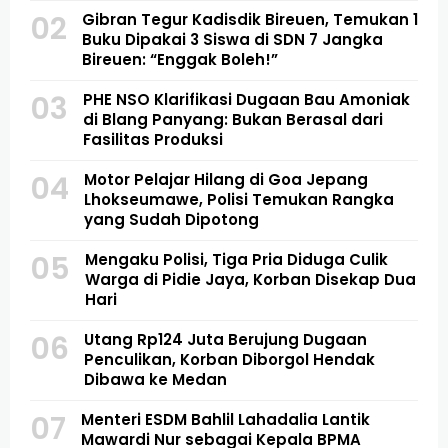
02
Gibran Tegur Kadisdik Bireuen, Temukan 1
Buku Dipakai 3 Siswa di SDN 7 Jangka
Bireuen: “Enggak Boleh!”
03
PHE NSO Klarifikasi Dugaan Bau Amoniak
di Blang Panyang: Bukan Berasal dari
Fasilitas Produksi
04
Motor Pelajar Hilang di Goa Jepang
Lhokseumawe, Polisi Temukan Rangka
yang Sudah Dipotong
05
Mengaku Polisi, Tiga Pria Diduga Culik
Warga di Pidie Jaya, Korban Disekap Dua
Hari
06
Utang Rp124 Juta Berujung Dugaan
Penculikan, Korban Diborgol Hendak
Dibawa ke Medan
07
Menteri ESDM Bahlil Lahadalia Lantik
Mawardi Nur sebagai Kepala BPMA