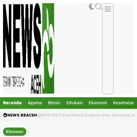
Beranda
Agama
Bisnis
Edukasi
Ekonomi
Kesehatan
NEWS RBACEH
PHE NSO Klarifikasi Dugaan Bau Amoniak di 
Ekonomi