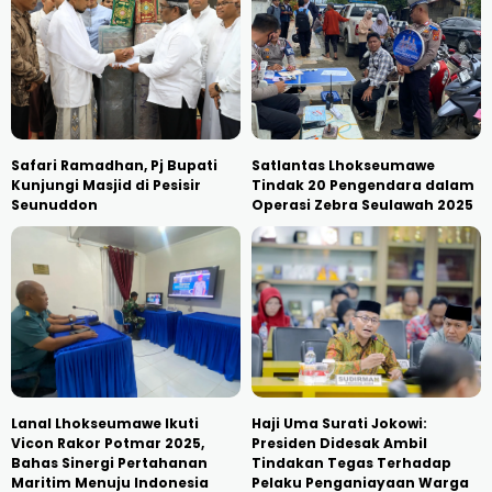
Safari Ramadhan, Pj Bupati
Satlantas Lhokseumawe
Kunjungi Masjid di Pesisir
Tindak 20 Pengendara dalam
Seunuddon
Operasi Zebra Seulawah 2025
Lanal Lhokseumawe Ikuti
Haji Uma Surati Jokowi:
Vicon Rakor Potmar 2025,
Presiden Didesak Ambil
Bahas Sinergi Pertahanan
Tindakan Tegas Terhadap
Maritim Menuju Indonesia
Pelaku Penganiayaan Warga