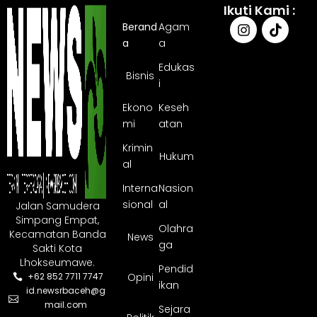
Ikuti Kami :
Berand
Agam
a
a
Edukas
Bisnis
i
Ekono
Keseh
mi
atan
Krimin
Hukum
al
Interna
Nasion
sional
al
Jalan Samudera
Simpang Empat,
Olahra
Kecamatan Banda
News
ga
Sakti Kota
Lhokseumawe.
Pendid
Opini
+62 852 7711 7747
ikan
id.newsrbaceh@g
mail.com
Sejara