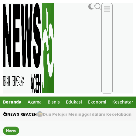
Beranda
Agama
Bisnis
Edukasi
Ekonomi
Kesehatan
NEWS RBACEH
Gibran Tegur Kadisdik Bireuen, Temukan 1 B
News