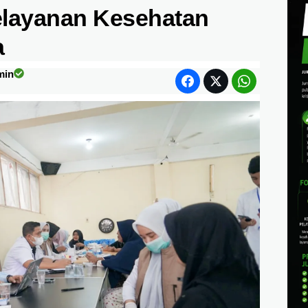
elayanan Kesehatan
a
min