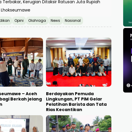
Terbakar, Kerugian Ditaksir Ratusan Juta Rupiah
RK Lhokseumawe
dikan
Opini
Olahraga
News
Nasional
kseumawe – Aceh
Berdayakan Pemuda
bagi Berkah jelang
Lingkungan, PT PIM Gelar
n
Pelatihan Barista dan Tata
Rias Kecantikan