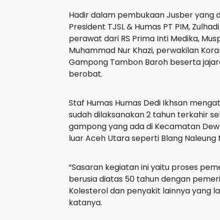
Hadir dalam pembukaan Jusber yang d
President TJSL & Humas PT PIM, Zulhadi
perawat dari RS Prima Inti Medika, Mu
Muhammad Nur Khazi, perwakilan Kora
Gampong Tambon Baroh beserta jajara
berobat.
Staf Humas Humas Dedi Ikhsan mengata
sudah dilaksanakan 2 tahun terkahir s
gampong yang ada di Kecamatan Dewan
luar Aceh Utara seperti Blang Naleun
“Sasaran kegiatan ini yaitu proses pe
berusia diatas 50 tahun dengan pemeri
Kolesterol dan penyakit lainnya yang la
katanya.