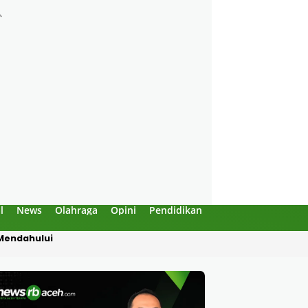
l
News
Olahraga
Opini
Pendidikan
Politik
Sejarah
 “Enggak Boleh!”