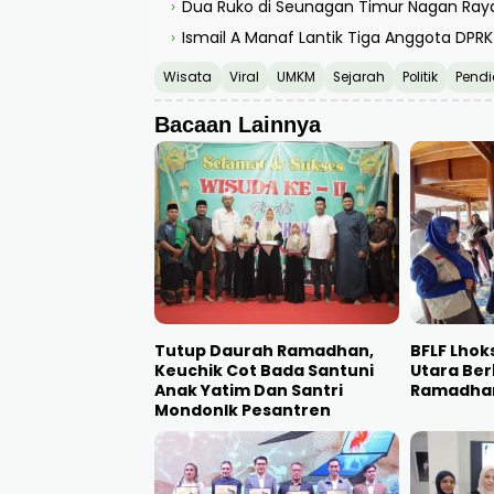
Dua Ruko di Seunagan Timur Nagan Raya 
›
Ismail A Manaf Lantik Tiga Anggota DP
›
Wisata
Viral
UMKM
Sejarah
Politik
Pendi
Bacaan Lainnya
Tutup Daurah Ramadhan,
BFLF Lho
Keuchik Cot Bada Santuni
Utara Ber
Anak Yatim Dan Santri
Ramadha
Mondonlk Pesantren