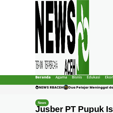
Beranda
Agama
Bisnis
Edukasi
Eko
NEWS RBACEH
Gibran Tegur Kadisdik Bi
News
Jusber PT Pupuk I