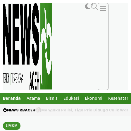
Beranda
Agama
Bisnis
Edukasi
Ekonomi
Kesehatan
NEWS RBACEH
Utang Rp124 Juta Berujung Dugaan Penculi
UMKM