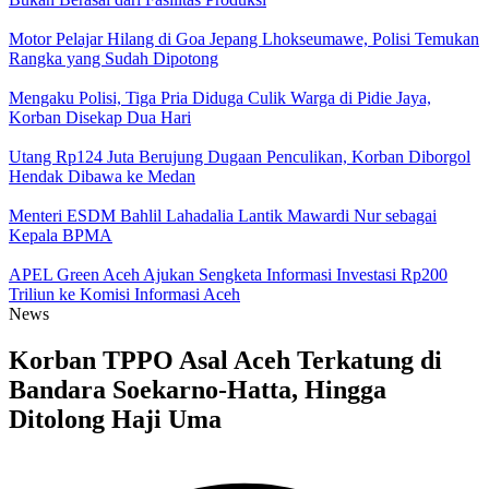
Motor Pelajar Hilang di Goa Jepang Lhokseumawe, Polisi Temukan
Rangka yang Sudah Dipotong
Mengaku Polisi, Tiga Pria Diduga Culik Warga di Pidie Jaya,
Korban Disekap Dua Hari
Utang Rp124 Juta Berujung Dugaan Penculikan, Korban Diborgol
Hendak Dibawa ke Medan
Menteri ESDM Bahlil Lahadalia Lantik Mawardi Nur sebagai
Kepala BPMA
APEL Green Aceh Ajukan Sengketa Informasi Investasi Rp200
Triliun ke Komisi Informasi Aceh
News
Korban TPPO Asal Aceh Terkatung di
Bandara Soekarno-Hatta, Hingga
Ditolong Haji Uma