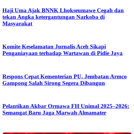
Haji Uma Ajak BNNK Lhokseumawe Cegah dan
tekan Angka ketergantungan Narkoba di
Masyarakat
Komite Keselamatan Jurnalis Aceh Sikapi
Penganiayaan terhadap Wartawan di Pidie Jaya
Respons Cepat Kementerian PU, Jembatan Armco
Gampong Salah Sirong Segera Dibangun
Pelantikan Akbar Ormawa FH Unimal 2025–2026:
Semangat Baru Jaga Marwah Almamater