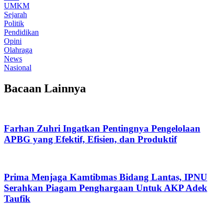
UMKM
Sejarah
Politik
Pendidikan
Opini
Olahraga
News
Nasional
Bacaan Lainnya
Farhan Zuhri Ingatkan Pentingnya Pengelolaan
APBG yang Efektif, Efisien, dan Produktif
Prima Menjaga Kamtibmas Bidang Lantas, IPNU
Serahkan Piagam Penghargaan Untuk AKP Adek
Taufik