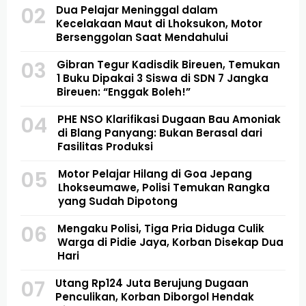
02
Dua Pelajar Meninggal dalam
Kecelakaan Maut di Lhoksukon, Motor
Bersenggolan Saat Mendahului
03
Gibran Tegur Kadisdik Bireuen, Temukan
1 Buku Dipakai 3 Siswa di SDN 7 Jangka
Bireuen: “Enggak Boleh!”
04
PHE NSO Klarifikasi Dugaan Bau Amoniak
di Blang Panyang: Bukan Berasal dari
Fasilitas Produksi
05
Motor Pelajar Hilang di Goa Jepang
Lhokseumawe, Polisi Temukan Rangka
yang Sudah Dipotong
06
Mengaku Polisi, Tiga Pria Diduga Culik
Warga di Pidie Jaya, Korban Disekap Dua
Hari
07
Utang Rp124 Juta Berujung Dugaan
Penculikan, Korban Diborgol Hendak