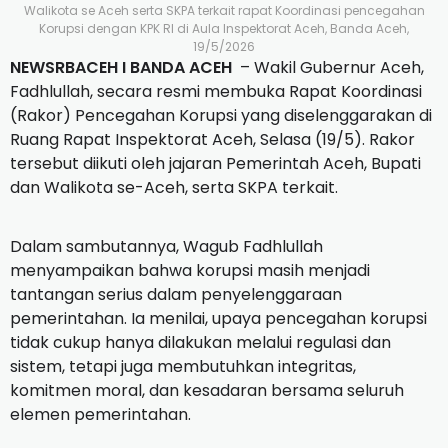
Walikota se Aceh serta SKPA terkait rapat Koordinasi pencegahan
Korupsi dengan KPK RI di Aula Inspektorat Aceh, Banda Aceh,
19/5/2026
NEWSRBACEH I BANDA ACEH
– Wakil Gubernur Aceh,
Fadhlullah, secara resmi membuka Rapat Koordinasi
(Rakor) Pencegahan Korupsi yang diselenggarakan di
Ruang Rapat Inspektorat Aceh, Selasa (19/5). Rakor
tersebut diikuti oleh jajaran Pemerintah Aceh, Bupati
dan Walikota se-Aceh, serta SKPA terkait.
Dalam sambutannya, Wagub Fadhlullah
menyampaikan bahwa korupsi masih menjadi
tantangan serius dalam penyelenggaraan
pemerintahan. Ia menilai, upaya pencegahan korupsi
tidak cukup hanya dilakukan melalui regulasi dan
sistem, tetapi juga membutuhkan integritas,
komitmen moral, dan kesadaran bersama seluruh
elemen pemerintahan.