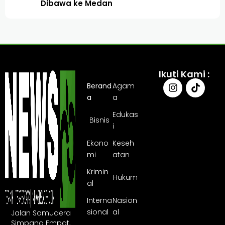
Dibawa ke Medan
Ikuti Kami :
Berand
Agam
a
a
Edukas
Bisnis
i
Ekono
Keseh
mi
atan
Krimin
Hukum
al
Interna
Nasion
sional
al
Jalan Samudera
Simpang Empat,