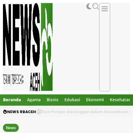
Beranda
Agama
Bisnis
Edukasi
Ekonomi
Kesehatan
NEWS RBACEH
Gibran Tegur Kadisdik Bireuen, Temukan 1 B
News