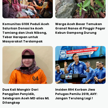
Komunitas G10K Peduli Aceh
Warga Aceh Besar Temukan
Salurkan Donasi ke Aceh
Granat Nanas di Pinggir Pagar
Tamiang dan Lhok Nibong,
Kebun Gampong Durung
Tebar Harapan untuk
Masyarakat Terdampak
Dua Kali Mangkir Dari
Insiden 894 Korban Jiwa
Panggilan Penyidik,
Petugas Pemilu 2019, AHY:
Selebgram Aceh MD alias ML
Jangan Terulang Lagi !
Ditangkap