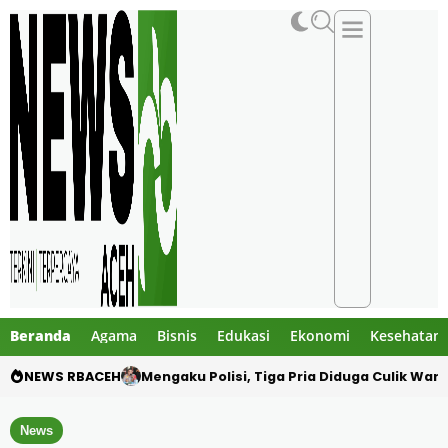
Beranda
Agama
Bisnis
Edukasi
Ekonomi
Kesehatan
NEWS RBACEH
Utang Rp124 Juta Berujung Dugaan Penculi
News