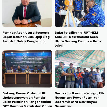
Pemkab Aceh Utara Respons
Buka Pelatihan di UPT-IKM
Cepat Keluhan Gas Elpiji 3 Kg,
Alue Bili, Dekranasda Aceh
Perintah Sidak Pangkalan
Utara Dorong Produksi Batik
Lokal
Dukung Panen Optimal, BI
Gerakkan Ekonomi Warga, PLN
Lhokseumawe dan Pemda
Nusantara Power Resmikan
Gelar Pelatihan Pengendalian
Doorsmir Atra Geutanyoe
OPT Bawang Merah dan Cabai
Nusantara