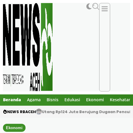
Beranda
Agama
Bisnis
Edukasi
Ekonomi
Kesehatan
NEWS RBACEH
Utang Rp124 Juta Berujung Dugaan Penculi
Ekonomi