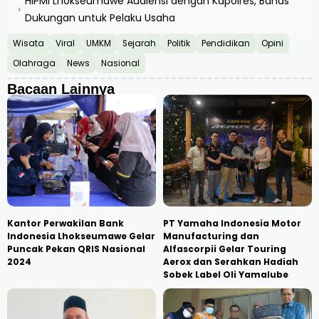
HIPMI Lhokseumawe Audiensi dengan Kapolres, Bahas
›
Dukungan untuk Pelaku Usaha
Wisata
Viral
UMKM
Sejarah
Politik
Pendidikan
Opini
Olahraga
News
Nasional
Bacaan Lainnya
Kantor Perwakilan Bank
PT Yamaha Indonesia Motor
Indonesia Lhokseumawe Gelar
Manufacturing dan
Puncak Pekan QRIS Nasional
Alfascorpii Gelar Touring
2024
Aerox dan Serahkan Hadiah
Sobek Label Oli Yamalube