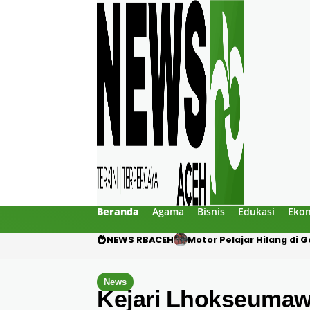
Beranda
Agama
Bisnis
Edukasi
Eko
NEWS RBACEH
Mengaku Polisi, Tiga Pri
News
Kejari Lhokseumawe