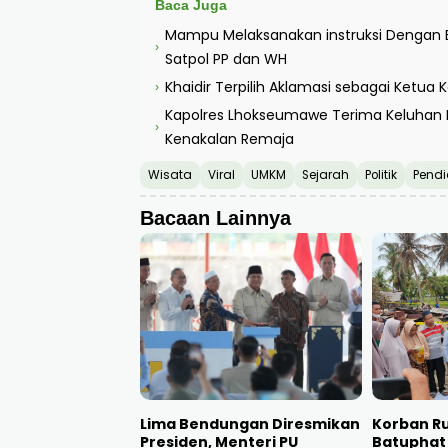
Baca Juga
Mampu Melaksanakan instruksi Dengan Ba
›
Satpol PP dan WH
Khaidir Terpilih Aklamasi sebagai Ketu
›
Kapolres Lhokseumawe Terima Keluhan D
›
Kenakalan Remaja
Wisata
Viral
UMKM
Sejarah
Politik
Pendi
Bacaan Lainnya
Lima Bendungan Diresmikan
Korban R
Presiden, Menteri PU
Batuphat