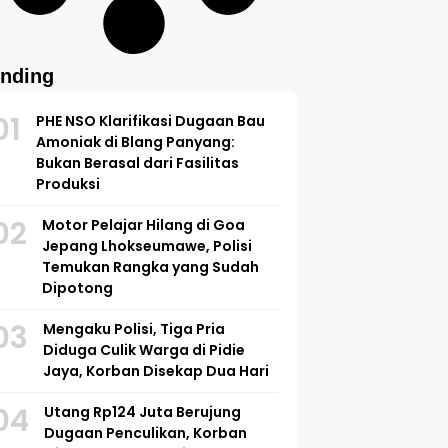
ending
01
PHE NSO Klarifikasi Dugaan Bau
Amoniak di Blang Panyang:
Bukan Berasal dari Fasilitas
Produksi
02
Motor Pelajar Hilang di Goa
Jepang Lhokseumawe, Polisi
Temukan Rangka yang Sudah
Dipotong
03
Mengaku Polisi, Tiga Pria
Diduga Culik Warga di Pidie
Jaya, Korban Disekap Dua Hari
04
Utang Rp124 Juta Berujung
Dugaan Penculikan, Korban