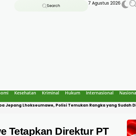
7 Agustus 2026
Search
nomi
Kesehatan
Kriminal
Hukum
Internasional
Nasiona
a Diduga Culik Warga di Pidie Jaya, Korban Disekap Dua Hari
 Tetapkan Direktur PT