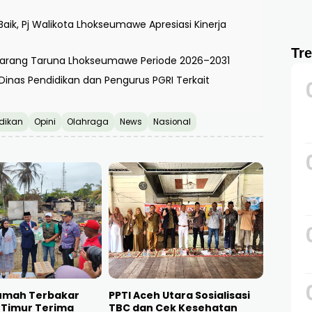
ik, Pj Walikota Lhokseumawe Apresiasi Kinerja
Tr
a Karang Taruna Lhokseumawe Periode 2026–2031
inas Pendidikan dan Pengurus PGRI Terkait
dikan
Opini
Olahraga
News
Nasional
umah Terbakar
PPTI Aceh Utara Sosialisasi
 Timur Terima
TBC dan Cek Kesehatan