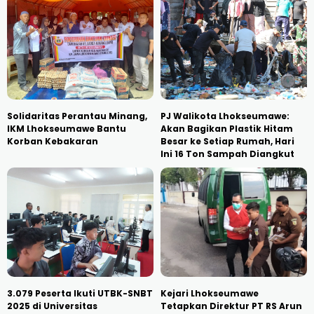
Solidaritas Perantau Minang,
PJ Walikota Lhokseumawe:
IKM Lhokseumawe Bantu
Akan Bagikan Plastik Hitam
Korban Kebakaran
Besar ke Setiap Rumah, Hari
Ini 16 Ton Sampah Diangkut
3.079 Peserta Ikuti UTBK-SNBT
Kejari Lhokseumawe
2025 di Universitas
Tetapkan Direktur PT RS Arun