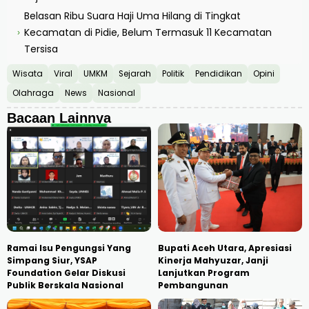
Belasan Ribu Suara Haji Uma Hilang di Tingkat
Kecamatan di Pidie, Belum Termasuk 11 Kecamatan
›
Tersisa
Wisata
Viral
UMKM
Sejarah
Politik
Pendidikan
Opini
Olahraga
News
Nasional
Bacaan Lainnya
Ramai Isu Pengungsi Yang
Bupati Aceh Utara, Apresiasi
Simpang Siur, YSAP
Kinerja Mahyuzar, Janji
Foundation Gelar Diskusi
Lanjutkan Program
Publik Berskala Nasional
Pembangunan