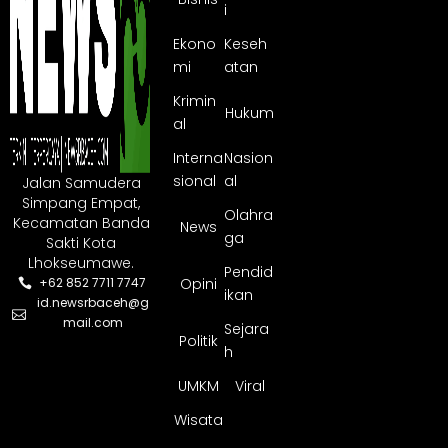
i
Ekono
Keseh
mi
atan
Krimin
Hukum
al
Interna
Nasion
sional
al
Jalan Samudera
Simpang Empat,
Olahra
Kecamatan Banda
News
ga
Sakti Kota
Lhokseumawe.
Pendid
Opini
+62 852 7711 7747
ikan
id.newsrbaceh@g
mail.com
Sejara
Politik
h
UMKM
Viral
Wisata