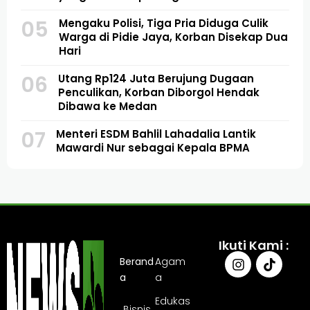
05
Mengaku Polisi, Tiga Pria Diduga Culik
Warga di Pidie Jaya, Korban Disekap Dua
Hari
06
Utang Rp124 Juta Berujung Dugaan
Penculikan, Korban Diborgol Hendak
Dibawa ke Medan
07
Menteri ESDM Bahlil Lahadalia Lantik
Mawardi Nur sebagai Kepala BPMA
Ikuti Kami :
Berand
Agam
a
a
Edukas
Bisnis