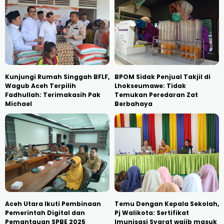
Kunjungi Rumah Singgah BFLF,
BPOM Sidak Penjual Takjil di
Wagub Aceh Terpilih
Lhokseumawe: Tidak
Fadhullah: Terimakasih Pak
Temukan Peredaran Zat
Michael
Berbahaya
Aceh Utara Ikuti Pembinaan
Temu Dengan Kepala Sekolah,
Pemerintah Digital dan
Pj Walikota: Sertifikat
Pemantauan SPBE 2025
Imunisasi Syarat wajib masuk