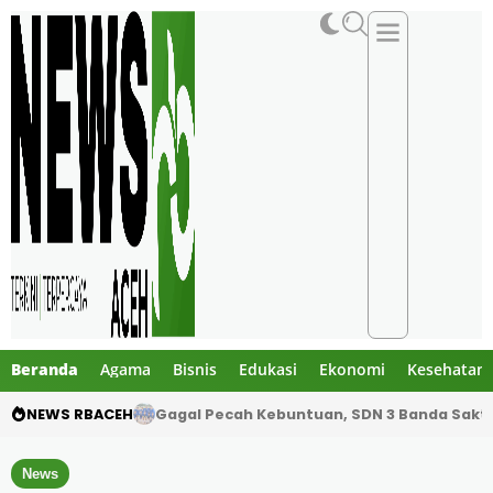
Beranda
Agama
Bisnis
Edukasi
Ekonomi
Kesehatan
NEWS RBACEH
SDN 3 Banda Sakti Turunkan Tim Inti Hadapi 
News