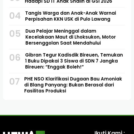
Hadapi SD IT Anak Shalih di GSI 2026
04
Tangis Warga dan Anak-Anak Warnai
Perpisahan KKN USK di Pulo Lawang
05
Dua Pelajar Meninggal dalam
Kecelakaan Maut di Lhoksukon, Motor
Bersenggolan Saat Mendahului
06
Gibran Tegur Kadisdik Bireuen, Temukan
1 Buku Dipakai 3 Siswa di SDN 7 Jangka
Bireuen: “Enggak Boleh!”
07
PHE NSO Klarifikasi Dugaan Bau Amoniak
di Blang Panyang: Bukan Berasal dari
Fasilitas Produksi
Ikuti Kami :