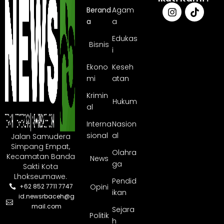
Berand
Agam
a
a
Edukas
Bisnis
i
Ekono
Keseh
mi
atan
Krimin
Hukum
al
Interna
Nasion
sional
al
Jalan Samudera
Simpang Empat,
Olahra
Kecamatan Banda
News
ga
Sakti Kota
Lhokseumawe.
Pendid
Opini
+62 852 7711 7747
ikan
id.newsrbaceh@g
mail.com
Sejara
Politik
h