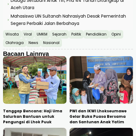
Diduga Setubuhi Anak Tiri, Pria 44 Tahun Ditangkap di
›
Aceh Utara
Mahasiswa UIN Sultanah Nahrasiyah Desak Pemerintah
›
Segera Perbaiki Jalan Berbahaya
Wisata
Viral
UMKM
Sejarah
Politik
Pendidikan
Opini
Olahraga
News
Nasional
Bacaan Lainnya
Tanggap Bencana: Haji Uma
PWI dan IKWI Lhokseumawe
Salurkan Bantuan untuk
Gelar Buka Puasa Bersama
Pengungsi di Lhok Puuk
dan Santunan Anak Yatim