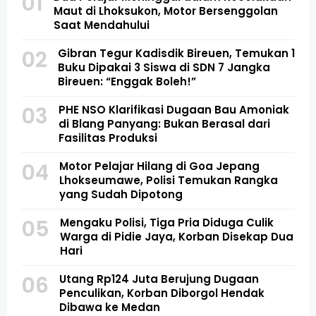
01
Maut di Lhoksukon, Motor Bersenggolan
Saat Mendahului
02
Gibran Tegur Kadisdik Bireuen, Temukan 1
Buku Dipakai 3 Siswa di SDN 7 Jangka
Bireuen: “Enggak Boleh!”
03
PHE NSO Klarifikasi Dugaan Bau Amoniak
di Blang Panyang: Bukan Berasal dari
Fasilitas Produksi
04
Motor Pelajar Hilang di Goa Jepang
Lhokseumawe, Polisi Temukan Rangka
yang Sudah Dipotong
05
Mengaku Polisi, Tiga Pria Diduga Culik
Warga di Pidie Jaya, Korban Disekap Dua
Hari
06
Utang Rp124 Juta Berujung Dugaan
Penculikan, Korban Diborgol Hendak
Dibawa ke Medan