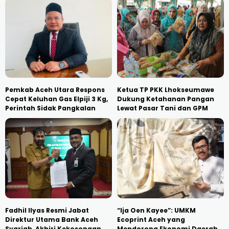
Pemkab Aceh Utara Respons
Ketua TP PKK Lhokseumawe
Cepat Keluhan Gas Elpiji 3 Kg,
Dukung Ketahanan Pangan
Perintah Sidak Pangkalan
Lewat Pasar Tani dan GPM
Fadhil Ilyas Resmi Jabat
“Ija Oen Kayee”: UMKM
Direktur Utama Bank Aceh
Ecoprint Aceh yang
Syariah, Akhiri Kekosongan
Mendorong Ekonomi Daerah