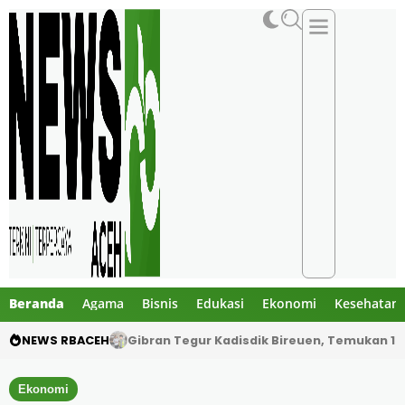
Beranda
Agama
Bisnis
Edukasi
Ekonomi
Kesehatan
NEWS RBACEH
PHE NSO Klarifikasi Dugaan Bau Amoniak di 
Ekonomi