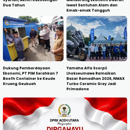
Dua Tahun
lewat Sentuhan Alam dan
Emak-emak Tangguh
Dukung Pemberdayaan
Yamaha Alfa Scorpii
Ekonomi, PT PIM Serahkan 7
Lhokseumawe Ramaikan
Booth Container ke Keude
Bazar Ramadhan 2026, NMAX
Krueng Geukueh
Turbo Ceramic Grey Jadi
Primadona