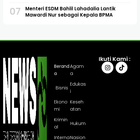
07
Menteri ESDM Bahlil Lahadalia Lantik
Mawardi Nur sebagai Kepala BPMA
Ikuti Kami :
Berand
Agam
a
a
Edukas
Bisnis
i
Ekono
Keseh
mi
atan
Krimin
Hukum
al
Interna
Nasion